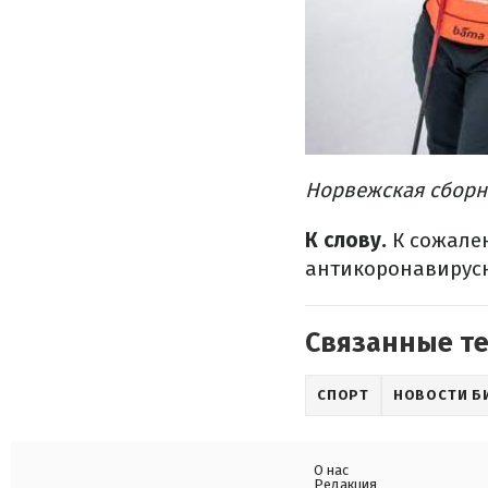
Норвежская сборна
К слову.
К сожален
антикоронавирусн
Связанные т
СПОРТ
НОВОСТИ Б
О нас
Редакция