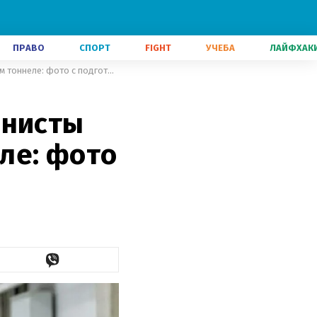
ПРАВО
СПОРТ
FIGHT
УЧЕБА
ЛАЙФХАК
Из-за ливня в Оберхофе биатлонисты тренировались в лыжном тоннеле: фото с подготовки
онисты
ле: фото