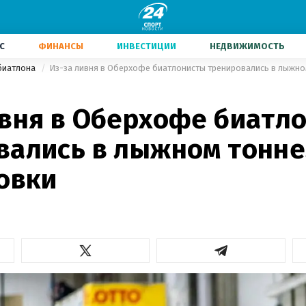
С
ФИНАНСЫ
ИНВЕСТИЦИИ
НЕДВИЖИМОСТЬ
биатлона
ивня в Оберхофе биатл
вались в лыжном тонне
овки