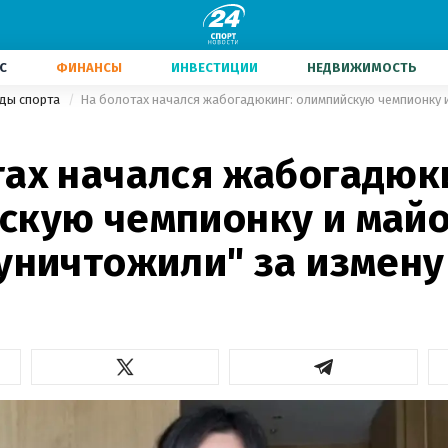
С
ФИНАНСЫ
ИНВЕСТИЦИИ
НЕДВИЖИМОСТЬ
иды спорта
тах начался жабогадюк
скую чемпионку и май
"уничтожили" за измену