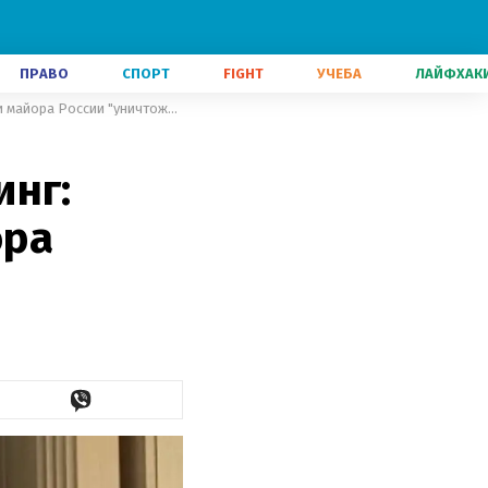
ПРАВО
СПОРТ
FIGHT
УЧЕБА
ЛАЙФХАК
На болотах начался жабогадюкинг: олимпийскую чемпионку и майора России "уничтожили" за измену
инг:
ора