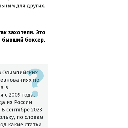
ьным для других.
ак захотели. Это
 бывший боксер.
м Олимпийских
оревнованиях по
а в
 с 2009 года.
да из России
 В сентябре 2023
ольку, по словам
од какие статьи