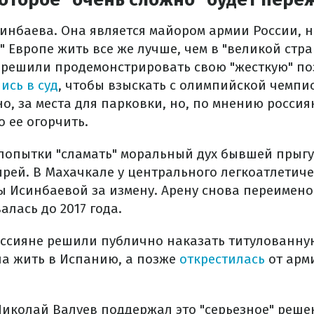
инбаева. Она является майором армии России, н
 Европе жить все же лучше, чем в "великой стра
 решили продемонстрировать свою "жесткую" по
ись в суд
, чтобы взыскать с олимпийской чемпи
о, за места для парковки, но, по мнению россия
 ее огорчить.
попытки "сламать" моральный дух бывшей прыгу
ырей. В Махачкале у центрального легкоатлетич
 Исинбаевой за измену. Арену снова переименов
алась до 2017 года.
оссияне решили публично наказать титулованну
ла жить в Испанию, а позже
открестилась
от арм
иколай Валуев поддержал это "серьезное" решен