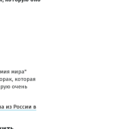
рмия мира"
орак, которая
орую очень
а из России в
жить