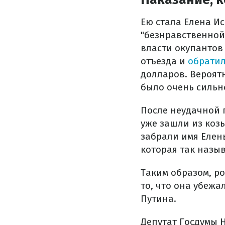
Ею стала Елена Ис
"безнравственной"
власти окупантов
отъезда и
обратил
долларов. Вероятн
было очень сильно
После неудачной 
уже зашли из коз
забрали имя Елены
которая так назыв
Таким образом, р
то, что она убежа
Путина.
Депутат Госдумы Н