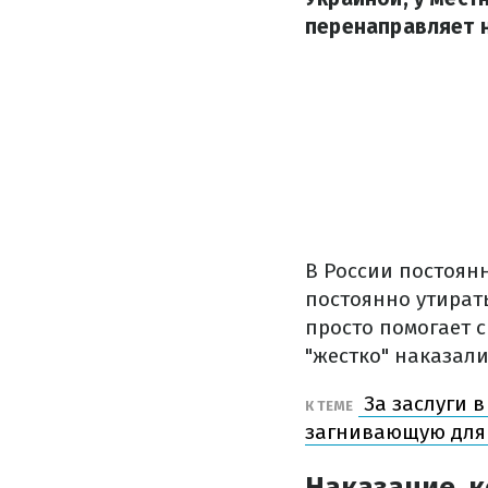
перенаправляет н
В России постоянн
постоянно утирать
просто помогает 
"жестко" наказал
За заслуги в
К ТЕМЕ
загнивающую для 
Наказание, к