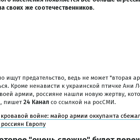
а своих же соотечественников.
о ищут предательство, ведь не может "вторая а
ся. Кроме ненависти к украинской птичке Ани Л
своей армии, россияне нашли новую жертву, кот
и, пишет
24 Канал
со ссылкой на росСМИ.
 кровавой войне: майор армии оккупанта сбежал
россиян Европу
оторое "очень сложно" будет пере