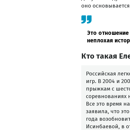
оно основывается
Это отношение 
неплохая истор
Кто такая Ел
Российская лег
игр. В 2004 и 2
прыжкам с шесто
соревнованиях н
Все это время н
заявила, что эт
года возобновит
Исинбаевой, в о