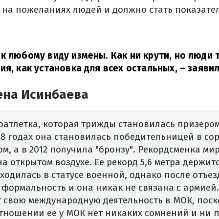
 на пожеланиях людей и должно стать показател
к любому виду измены. Как ни крути, но люди т
ия, как установка для всех остальных,
– заявил
ена Исинбаева
коатлетка, которая трижды становилась призеро
008 годах она становилась победительницей в с
м, а в 2012 получила "бронзу". Рекордсменка мир
а открытом воздухе. Ее рекорд 5,6 метра держится
аходилась в статусе военной, однако после отъез
о формальность и она никак не связана с армией.
 свою международную деятельность в МОК, поск
тношении ее у МОК нет никаких сомнений и ни п