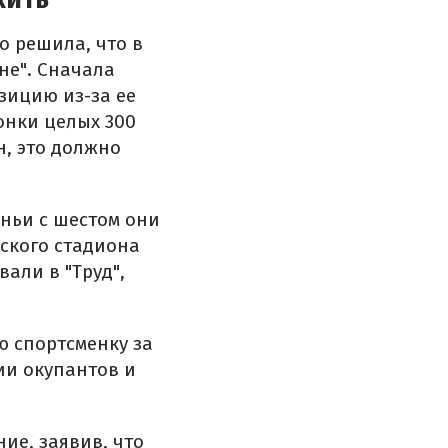
о решила, что в
не". Сначала
зицию из-за ее
онки целых 300
н, это должно
ньи с шестом они
еского стадиона
али в "Труд",
ю спортсменку за
ии окупантов и
ие, заявив, что