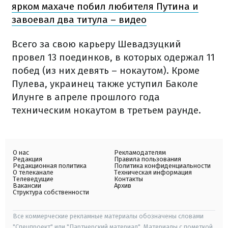
ярком махаче побил любителя Путина и
завоевал два титула – видео
Всего за свою карьеру Шевадзуцкий
провел 13 поединков, в которых одержал 11
побед (из них девять – нокаутом). Кроме
Пулева, украинец также уступил Баколе
Илунге в апреле прошлого года
техническим нокаутом в третьем раунде.
О нас
Рекламодателям
Редакция
Правила пользования
Редакционная политика
Политика конфиденциальности
О телеканале
Техническая информация
Телеведущие
Контакты
Вакансии
Архив
Структура собственности
Все коммерческие рекламные материалы обозначены словами
"Спецпроект" или "Партнерский материал". Материалы с пометкой