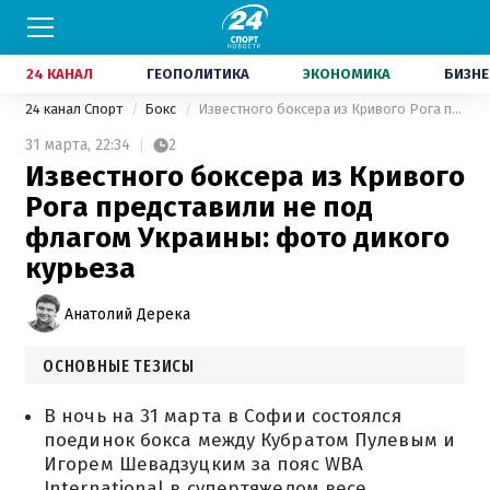
24 КАНАЛ
ГЕОПОЛИТИКА
ЭКОНОМИКА
БИЗНЕ
24 канал Спорт
Бокс
Известного боксера из Кривого Рога представили не под флагом Украины: фото дикого курьеза
31 марта,
22:34
2
Известного боксера из Кривого
Рога представили не под
флагом Украины: фото дикого
курьеза
Анатолий Дерека
ОСНОВНЫЕ ТЕЗИСЫ
В ночь на 31 марта в Софии состоялся
поединок бокса между Кубратом Пулевым и
Игорем Шевадзуцким за пояс WBA
International в супертяжелом весе.