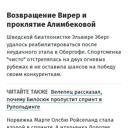
Возвращение Вирер и
проклятие Алимбековой
Шведской биатлонистке Эльвире Эберг
удалось реабилитироваться после
неудачного этапа в Обергофе. Спортсменка
"чисто" отстрелялась на двух огневых
рубежах и не оставила шансов на победу
своим конкуренткам.
ЧИТАЙТЕ ТАКЖЕ
Велепец рассказал,
почему Билосюк пропустит спринт в
Рупольдинге
Норвежка Марте Олсбю Ройселанд стала
второй в спринте. А итальянка Доротея