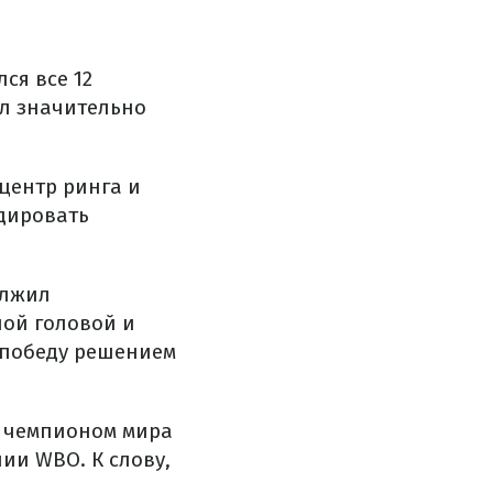
ся все 12
ел значительно
центр ринга и
рдировать
олжил
ной головой и
л победу решением
– чемпионом мира
ии WBO. К слову,