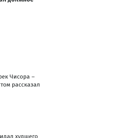
рек Чисора –
том рассказал
жидал худшего