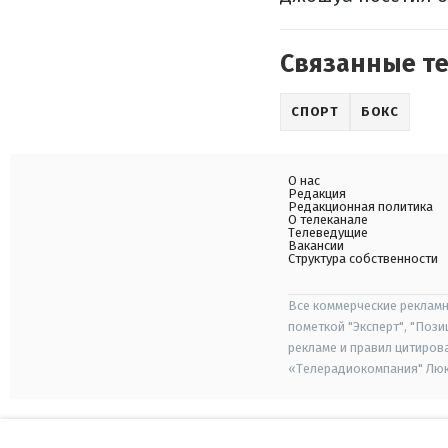
Связанные т
СПОРТ
БОКС
О нас
Редакция
Редакционная политика
О телеканале
Телеведущие
Вакансии
Структура собственности
Все коммерческие рекламн
пометкой "Эксперт", "Поз
рекламе и правил цитиров
«Телерадиокомпания" Люкс