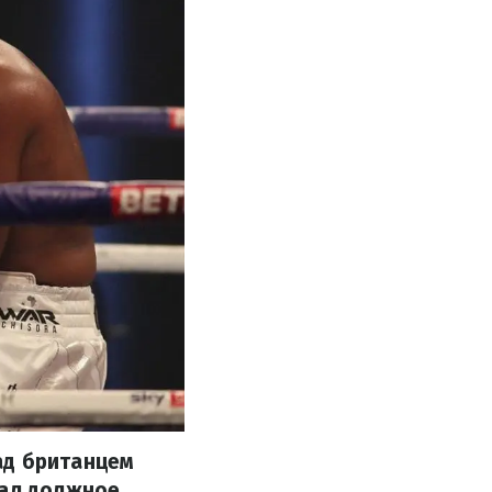
ад британцем
дал должное