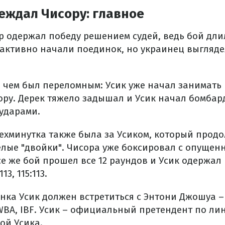
еждал Чисору: главное
 одержал победу решением судей, ведь бой длил
 активно начали поединок, но украинец выгляд
в чем был переломным: Усик уже начал занимать 
ору. Дерек тяжело задышал и Усик начал бомба
ударами.
ехминутка также была за Усиком, который прод
лые "двойки". Чисора уже боксировал с опущен
Все же бой прошел все 12 раундов и Усик одержа
113, 115:113.
инка Усик должен встретиться с Энтони Джошуа 
WBA, IBF. Усик – официальный претендент по лин
ой Усика.