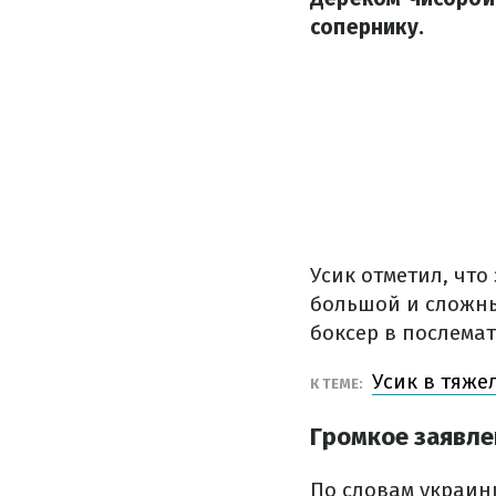
сопернику.
Усик отметил, что
большой и сложны
боксер в послема
Усик в тяже
К ТЕМЕ:
Громкое заявле
По словам украин