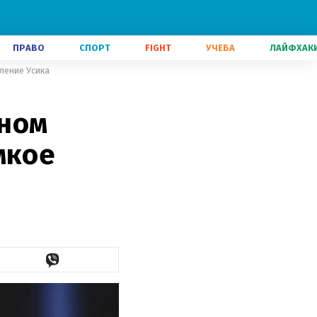
ПРАВО
СПОРТ
FIGHT
УЧЕБА
ЛАЙФХАК
ление Усика
оном
мкое