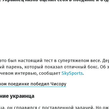
 это был настоящий тест в супертяжелом весе. Де
й парень, который показал отличный бокс. Об э
тчевом интервью, сообщает
SkySports
.
лом поединке победил Чисору
ние украинца
ца, он справился с поставленной задачей. Но о