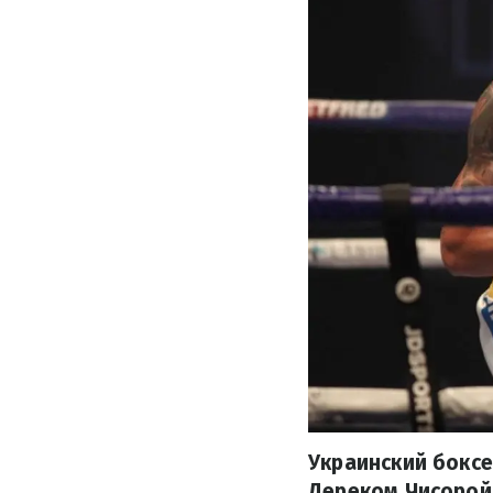
Украинский бокс
Дереком Чисорой.