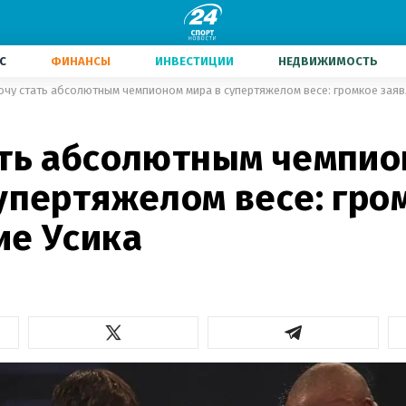
С
ФИНАНСЫ
ИНВЕСТИЦИИ
НЕДВИЖИМОСТЬ
очу стать абсолютным чемпионом мира в супертяжелом весе: громкое заяв
ать абсолютным чемпи
супертяжелом весе: гро
ие Усика