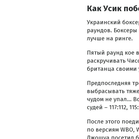
Как Усик поб
Украинский боксер
раундов. Боксеры
лучше на ринге.
Пятый раунд кое 
раскручивать Чис
британца своими 
Предпоследняя тр
выбрасывать тяже
чудом не упал... 
судей – 117:112, 115:
После этого поед
по версиям WBO, 
Джошуа посетил б