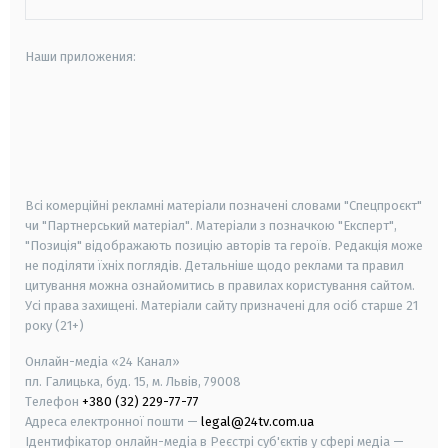
Наши приложения:
android
apple
smart tv
samsung smart tv
Всі комерційні рекламні матеріали позначені словами "Спецпроєкт"
чи "Партнерський матеріал". Матеріали з позначкою "Експерт",
"Позиція" відображають позицію авторів та героїв. Редакція може
не поділяти їхніх поглядів. Детальніше щодо реклами та правил
цитування можна ознайомитись в правилах користування сайтом.
Усі права захищені.
Матеріали сайту призначені для осіб старше
21
року (21+)
Онлайн-медіа «24 Канал»
пл. Галицька, буд. 15, м. Львів, 79008
Телефон
+380 (32) 229-77-77
Адреса електронної пошти —
legal@24tv.com.ua
Ідентифікатор онлайн-медіа в Реєстрі суб'єктів у сфері медіа —