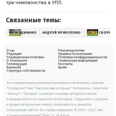
три чемпионства в УПЛ.
Связанные темы:
ДИНАМО
АНДРЕЙ ЯРМОЛЕНКО
СБОРНАЯ
О нас
Рекламодателям
Редакция
Правила пользования
Редакционная политика
Политика конфиденциальности
О телеканале
Техническая информация
Телеведущие
Контакты
Вакансии
Архив
Структура собственности
Все коммерческие рекламные материалы обозначены словами
"Спецпроект" или "Партнерский материал". Материалы с пометкой
"Эксперт", "Позиция" отражают позицию авторов и героев.
Редакция может не разделять их взглядов. Подробнее о рекламе
и правил цитирования можно ознакомиться в правилах
пользования сайтом. Все права защищены. © 2005—2022, ЗАО
«Телерадиокомпания" Люкс "», 24 Канал.