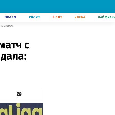
ПРАВО
СПОРТ
FIGHT
УЧЕБА
ЛАЙФХАК
а: видео
матч с
ндала: