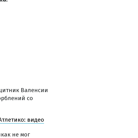
ащитник Валенсии
орблений со
тлетико: видео
как не мог