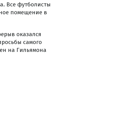
а. Все футболисты
ное помещение в
рерыв оказался
просьбы самого
нен на Гильямона