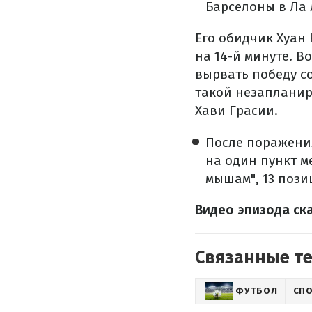
Барселоны в Ла 
Его обидчик Хуан 
на 14-й минуте. В
вырвать победу со
такой незапланир
Хави Грасии.
После поражения
на один пункт м
мышам", 13 пози
Видео эпизода ск
Связанные т
ФУТБОЛ
СП