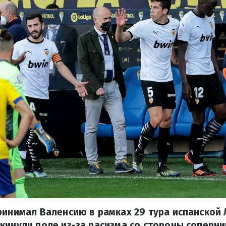
ринимал Валенсию в рамках 29 тура испанской Л
кинули поле из-за расизма со стороны соперни