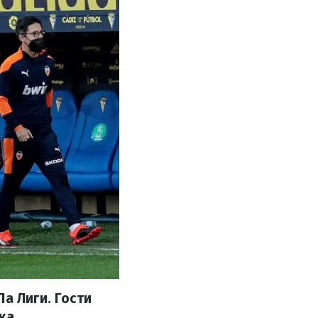
а Лиги. Гости
ка.