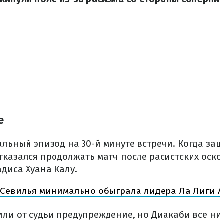
е
льный эпизод на 30-й минуте встречи. Когда з
тказался продолжать матч после расистских оск
диса Хуана Калу.
Севилья минимально обыграла лидера Ла Лиги А
или от судьи предупреждение, но Диакаби все ни