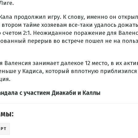
Лиге.
Кала продолжил игру. К слову, именно он открыл
о втором тайме хозяевам все-таки удалось дожат
 счетом 2:1. Неожиданное поражение для Валенс
ованный перерыв во встрече пошел не на поль
 Валенсия занимает далекое 12 место, в их акти
еньше у Кадиса, который вплотную приблизился 
ция.
андала с участием Диакаби и Каллы
емы:
ОРТ