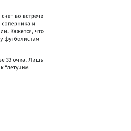
 счет во встрече
ь соперника и
ии. Кажется, что
зу футболистам
ве 33 очка. Лишь
к "летучим