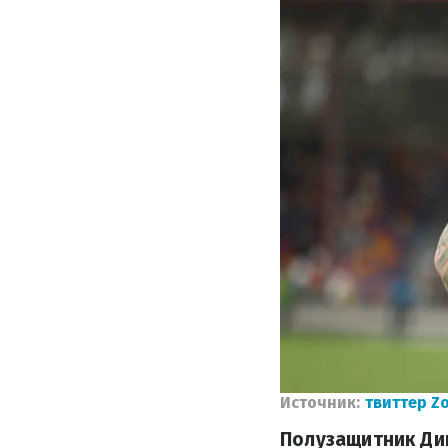
Источник:
твиттер Z
Полузащитник Дин