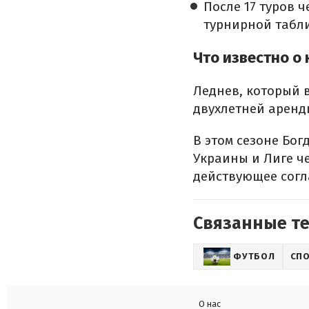
После 17 туров 
турнирной табли
Что известно о
Леднев, который 
двухлетней аренды
В этом сезоне Бог
Украины и Лиге ч
действующее согл
Связанные т
ФУТБОЛ
СП
О нас