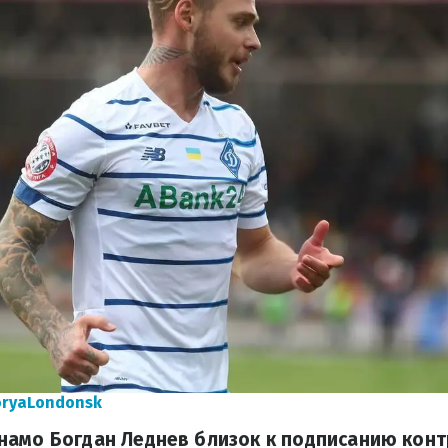
oryaLondonsk
амо Богдан Леднев близок к подписанию конт