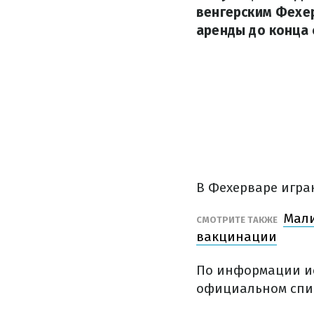
венгерским Фехер
аренды до конца 
В Фехерваре игра
Мали
СМОТРИТЕ ТАКЖЕ
вакцинации
По информации ис
официальном спис