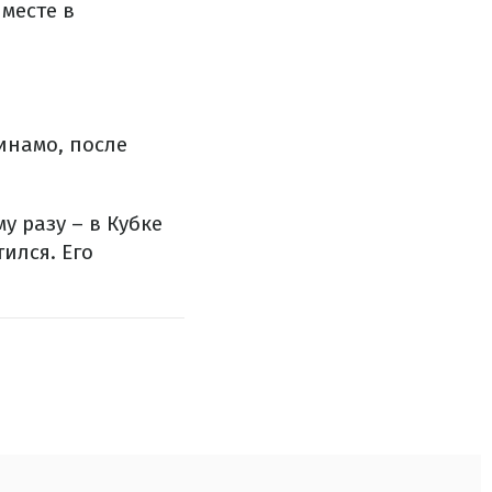
месте в
инамо, после
у разу – в Кубке
ился. Его