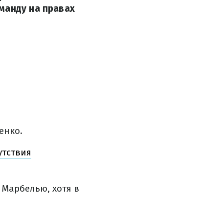
манду на правах
енко.
утствия
 Марбелью, хотя в