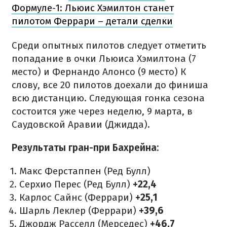
Формуле-1: Льюис Хэмилтон станет
пилотом Феррари – детали сделки
Среди опытных пилотов следует отметить
попадание в очки Льюиса Хэмилтона (7
место) и Фернандо Алонсо (9 место) К
слову, все 20 пилотов доехали до финиша
всю дистанцию. Следующая гонка сезона
состоится уже через неделю, 9 марта, в
Саудовской Аравии (Джидда).
Результаты гран-при Бахрейна:
Макс Ферстаппен (Ред Булл)
Серхио Перес (Ред Булл)
+22,4
Карлос Сайнс (Феррари)
+25,1
Шарль Леклер (Феррари)
+39,6
Джордж Расселл (Мерседес)
+46,7