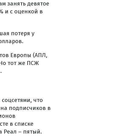
ам занять девятое
% и с оценкой в
шая потеря у
олларов.
тов Европы (АПЛ,
 Но тот же ПСЖ
.
 соцсетями, что
она подписчиков в
лионов
сте в списке
а Реал – пятый.