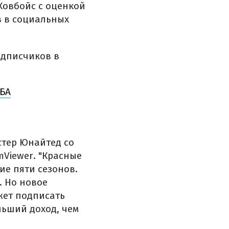
Ковбойс с оценкой
в в социальных
одписчиков в
НБА
стер Юнайтед со
mViewer. "Красные
ие пяти сезонов.
. Но новое
жет подписать
льший доход, чем