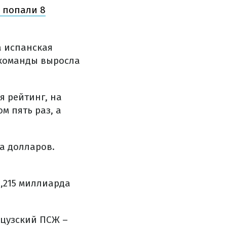
о попали 8
а испанская
 команды выросла
я рейтинг, на
м пять раз, а
да долларов.
,215 миллиарда
нцузский ПСЖ –