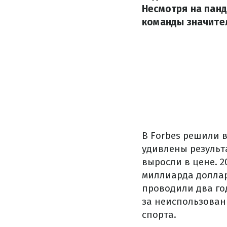
Несмотря на панд
команды значител
В Forbes решили 
удивлены результа
выросли в цене. 2
миллиарда доллар
проводили два го
за неиспользован
спорта.