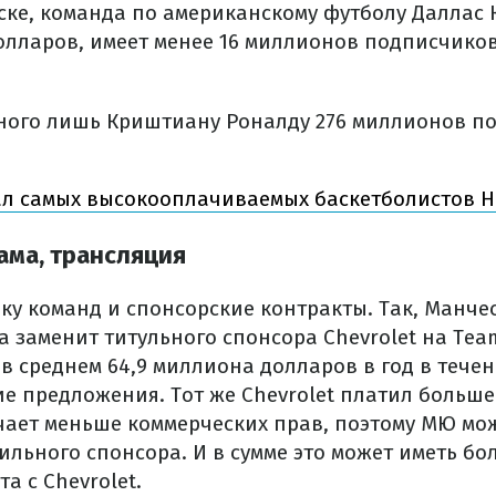
иске, команда по американскому футболу Даллас 
долларов, имеет менее 16 миллионов подписчико
дного лишь Криштиану Роналду 276 миллионов п
ал самых высокооплачиваемых баскетболистов 
ама, трансляция
ку команд и спонсорские контракты. Так, Манче
 заменит титульного спонсора Chevrolet на Tea
в среднем 64,9 миллиона долларов в год в течен
е предложения. Тот же Chevrolet платил больше
ает меньше коммерческих прав, поэтому МЮ мо
льного спонсора. И в сумме это может иметь бо
а с Chevrolet.