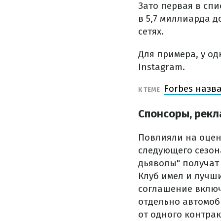
Зато первая в сп
в 5,7 миллиарда 
сетях.
Для примера, у о
Instagram.
Forbes назв
К ТЕМЕ
Спонсоры, рекл
Повлияли на оцен
следующего сезона
дьяволы" получат 
Клуб имел и лучши
соглашение включ
отдельно автомоби
от одного контракт