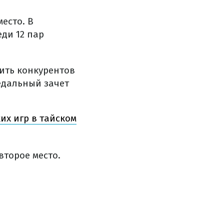
есто. В
ди 12 пар
дить конкурентов
едальный зачет
их игр в тайском
второе место.