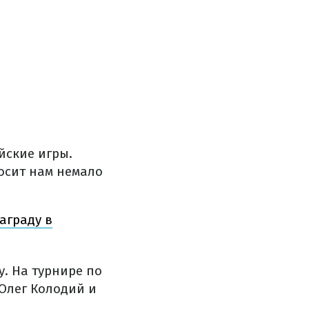
йские игры.
осит нам немало
аграду в
. На турнире по
Олег Колодий и