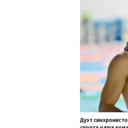
Дуэт синхронисто
спорта наша кома