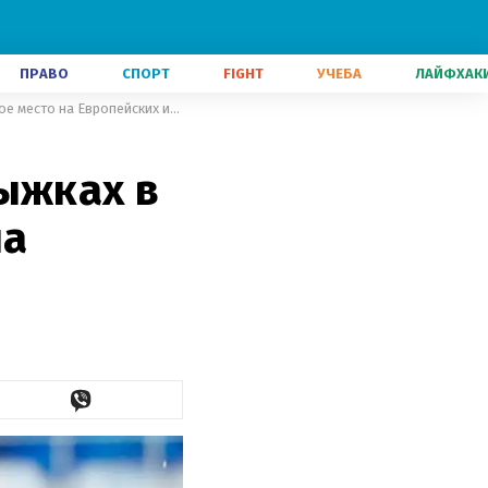
ПРАВО
СПОРТ
FIGHT
УЧЕБА
ЛАЙФХАК
Украина завоевала золото в прыжках в воду и вышла на второе место на Европейских играх
ыжках в
на