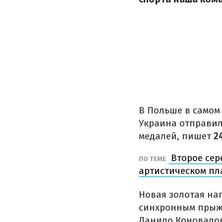
В Польше в самом
Украина отправил
медалей, пишет
24
Второе сер
ПО ТЕМЕ
артистическом п
Новая золотая на
синхронным прыжк
Данило Коновало