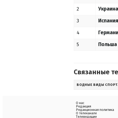
2
Украин
3
Испани
4
Герман
5
Польша
Связанные т
ВОДНЫЕ ВИДЫ СПОРТ
О нас
Редакция
Редакционная политика
О телеканале
Телеведущие