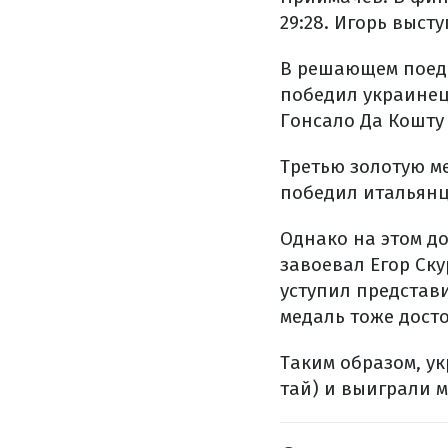
29:28. Игорь выст
В решающем поеди
победил украинец
Гонсало Да Кошту 
Третью золотую ме
победил итальянц
Однако на этом д
завоевал Егор Ск
уступил представ
медаль тоже дост
Таким образом, ук
тай) и выиграли 