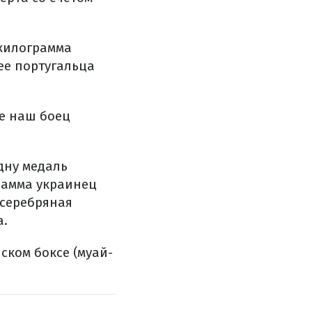
 килограмма
ее португальца
ле наш боец
дну медаль
рамма украинец
 серебряная
а.
ском боксе (муай-