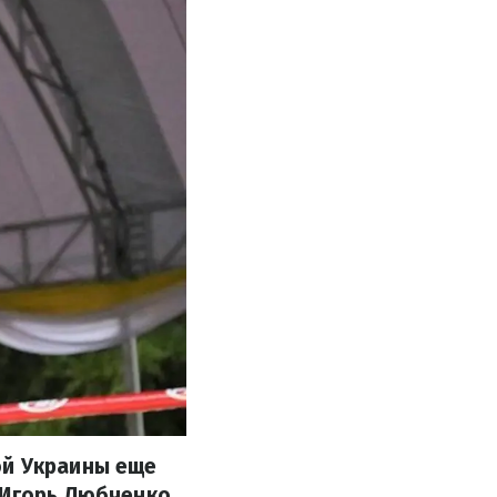
ой Украины еще
 Игорь Любченко,