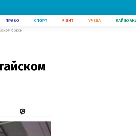
ПРАВО
СПОРТ
FIGHT
УЧЕБА
ЛАЙФХАК
айском боксе
 тайском