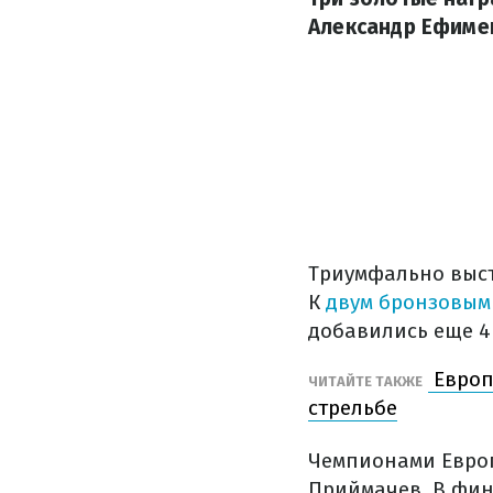
Александр Ефиме
Триумфально выст
К
двум бронзовым
добавились еще 4
Европ
ЧИТАЙТЕ ТАКЖЕ
стрельбе
Чемпионами Европ
Приймачев. В фин