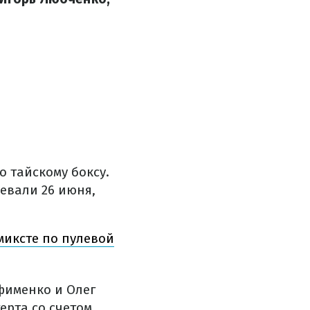
 тайскому боксу.
евали 26 июня,
миксте по пулевой
фименко и Олег
рта со счетом