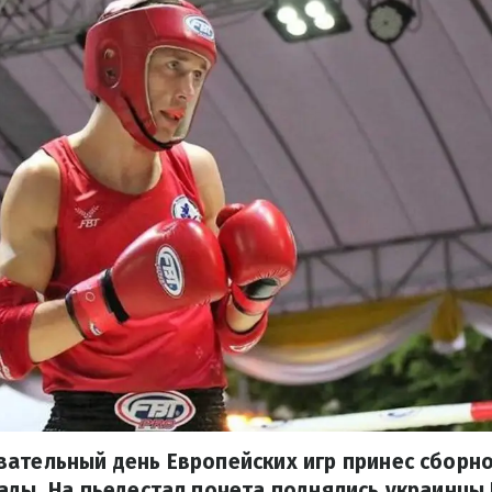
вательный день Европейских игр принес сборн
ады. На пьедестал почета поднялись украинцы