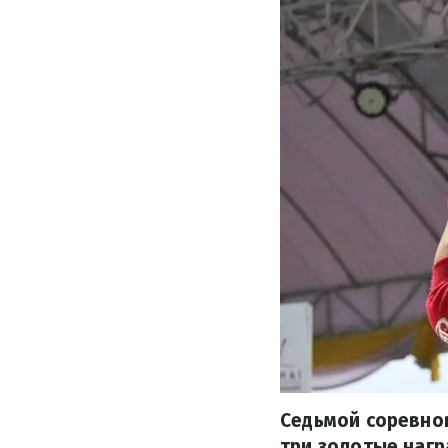
Седьмой соревно
три золотые нагр