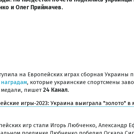
нко и Олег Приймачев.
упила на Европейских играх сборная Украины по
 наградам
, которые украинские спортсмены заво
 медали, пишет
24 Канал
.
ейские игры-2023: Украина выиграла "золото" в 
ейских игр стали Игорь Любченко, Александр Е
альном поединке Любченко победил Оскара Сиге