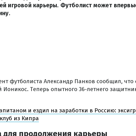
й игровой карьеры. Футболист может впервые
ину.
ент футболиста Александр Панков сообщил, что 
й Ионикос. Теперь опытного 36-летнего защитник
апитаном и ездил на заработки в Россию: эксиг
клуб из Кипра
а для продолжения карьеры