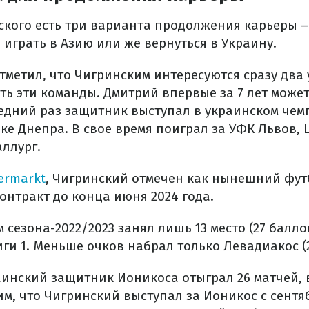
ского есть три варианта продолжения карьеры – 
 играть в Азию или же вернуться в Украину.
тметил, что Чигринским интересуются сразу два 
ть эти команды. Дмитрий впервые за 7 лет может
ледний раз защитник выступал в украинском чем
лке Днепра. В свое время поиграл за УФК Львов, 
ллург.
ermarkt
, Чигринский отмечен как нынешний фут
контракт до конца июня 2024 года.
 сезона-2022/2023 занял лишь 13 место (27 балло
ги 1. Меньше очков набрал только Левадиакос (2
раинский защитник Ионикоса отыграл 26 матчей, 
м, что Чигринский выступал за Ионикос с сентяб