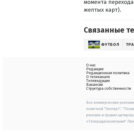
момента перехода 
желтых карт).
Связанные т
ФУТБОЛ
ТР
О нас
Редакция
Редакционная политика
О телеканале
Телеведущие
Вакансии
Структура собственности
Все коммерческие рекламн
пометкой "Эксперт", "Поз
рекламе и правил цитиров
«Телерадиокомпания" Люкс