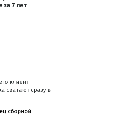
 за 7 лет
его клиент
а сватают сразу в
рец сборной