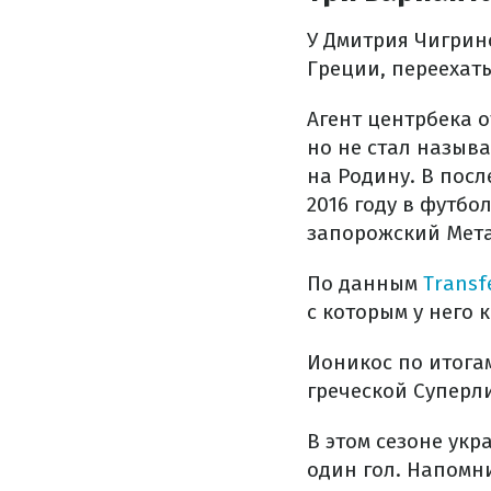
У Дмитрия Чигрин
Греции, переехать
Агент центрбека о
но не стал называ
на Родину. В пос
2016 году в футбо
запорожский Мета
По данным
Transf
с которым у него 
Ионикос по итогам
греческой Суперли
В этом сезоне ук
один гол. Напомни