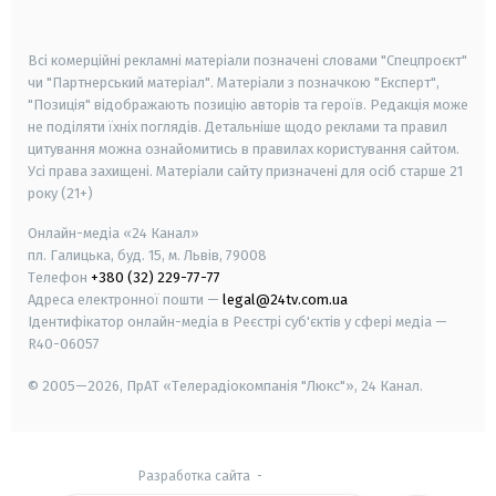
smart tv
samsung smart tv
Всі комерційні рекламні матеріали позначені словами "Спецпроєкт"
чи "Партнерський матеріал". Матеріали з позначкою "Експерт",
"Позиція" відображають позицію авторів та героїв. Редакція може
не поділяти їхніх поглядів. Детальніше щодо реклами та правил
цитування можна ознайомитись в правилах користування сайтом.
Усі права захищені.
Матеріали сайту призначені для осіб старше
21
року (21+)
Онлайн-медіа «24 Канал»
пл. Галицька, буд. 15, м. Львів, 79008
Телефон
+380 (32) 229-77-77
Адреса електронної пошти —
legal@24tv.com.ua
Ідентифікатор онлайн-медіа в Реєстрі суб'єктів у сфері медіа —
R40-06057
© 2005—2026,
ПрАТ «Телерадіокомпанія "Люкс"», 24 Канал.
Разработка сайта
-