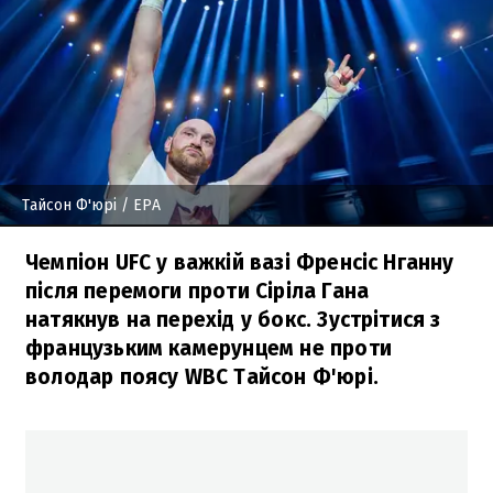
Тайсон Ф'юрі
/ EPA
Чемпіон UFC у важкій вазі Френсіс Нганну
після перемоги проти Сіріла Гана
натякнув на перехід у бокс. Зустрітися з
французьким камерунцем не проти
володар поясу WBC Тайсон Ф'юрі.