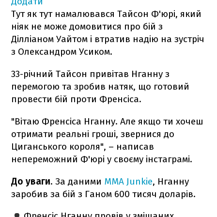
Додати
Тут як тут намалювався Тайсон Ф'юрі, який
ніяк не може домовитися про бій з
Ділліаном Уайтом і втратив надію на зустріч
з Олександром Усиком.
33-річний Тайсон привітав Нганну з
перемогою та зробив натяк, що готовий
провести бій проти Френсіса.
"Вітаю Френсіса Нганну. Але якщо ти хочеш
отримати реальні гроші, звернися до
Циганського короля", – написав
непереможний Ф'юрі у своєму інстаграмі.
До уваги
. За даними
MMA Junkie
, Нганну
заробив за бій з Ганом 600 тисяч доларів.
Френсіс Нганну провів у змішаних