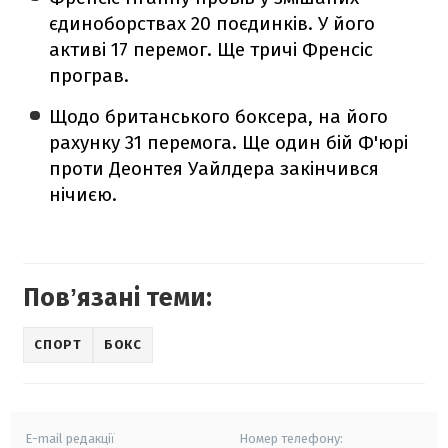
єдиноборствах 20 поєдинків. У його
активі 17 перемог. Ще тричі Френсіс
програв.
Щодо британського боксера, на його
рахунку 31 перемога. Ще один бій Ф'юрі
проти Деонтея Уайлдера закінчився
нічиєю.
Повʼязані теми:
СПОРТ
БОКС
E-mail редакції
Номер телефону: