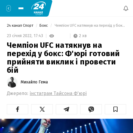
24 канал Спорт
Бокс
 Чемпіон UFC натякнув на перехід у бокс: Ф'юрі готовий прийняти виклик і провести бій 
2 хв
23 січня 2022,
17:43
Чемпіон UFC натякнув на
перехід у бокс: Ф'юрі готовий
прийняти виклик і провести
бій
Михайло Гема
Джерело:
інстаграм Тайсона Ф'юрі