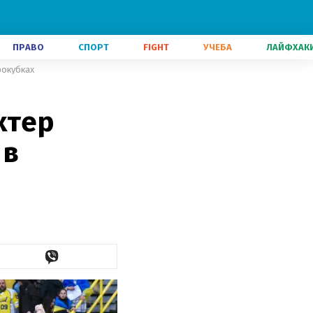
ПРАВО
СПОРТ
FIGHT
УЧЕБА
ЛАЙФХАК
рокубках
хтер
 в