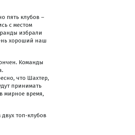
но пять клубов –
сь с местом
гранды избрали
чень хороший наш
кончен. Команды
а.
есно, что Шахтер,
удут принимать
в мирное время,
 двух топ-клубов