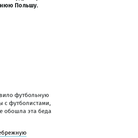
днюю Польшу.
овило футбольную
ы с футболистами,
е обошла эта беда
небрежную