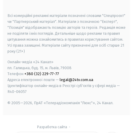
smart tv
samsung smart tv
Всі комерційні рекламні матеріали позначені словами "Спецпроєкт"
чи "Партнерський матеріал". Матеріали з позначкою "Експерт",
"Позиція" відображають позицію авторів та героїв. Редакція може
не поділяти їхніх поглядів. Детальніше щодо реклами та правил
цитування можна ознайомитись в правилах користування сайтом.
Усі права захищені.
Матеріали сайту призначені для осіб старше
21
року (21+)
Онлайн-медіа «24 Канал»
пл. Галицька, буд. 15, м. Львів, 79008
Телефон
+380 (32) 229-77-77
Адреса електронної пошти —
legal@24tv.com.ua
Ідентифікатор онлайн-медіа в Реєстрі суб'єктів у сфері медіа —
R40-06057
© 2005—2026,
ПрАТ «Телерадіокомпанія "Люкс"», 24 Канал.
Разработка сайта
-