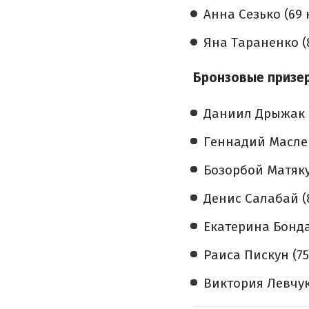
Анна Сезько (69 
Яна Тараненко (8
Бронзовые призе
Даниил Дрыжак (
Геннадий Маслен
Бозорбой Матяку
Денис Салабай (8
Екатерина Бонда
Раиса Пискун (75
Виктория Левчук 