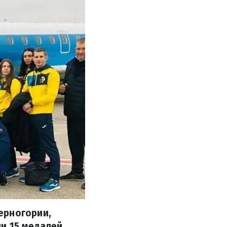
ерногории,
и 15 медалей.