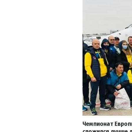
Чемпионат Европ
сложился лучше д