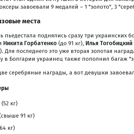
ксеры завоевали 9 медалей – 1 "золото", 3 "сереб
изовые места
ь пьедестала поднялись сразу три украинских б
ли
Никита Горбатенко
(до 91 кг),
Илья Тогобицкий
г). Для последнего это уже вторая золотая награ
ду в Болгарии украинец также пополнил багаж "з
две серебряные награды, а вот девушки завоева
еры
(52 кг)
(свыше 91 кг)
64 кг)