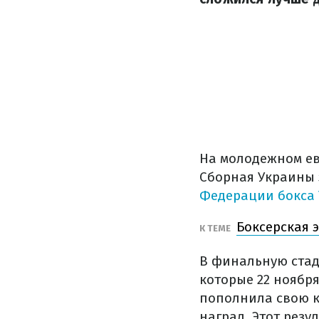
На молодежном евр
Сборная Украины 
Федерации бокса 
Боксерская 
К ТЕМЕ
В финальную стад
которые 22 ноябр
пополнила свою ко
наград. Этот резу