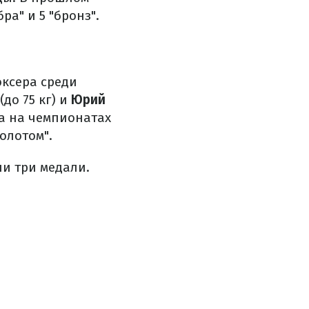
ра" и 5 "бронз".
оксера среди
(до 75 кг) и
Юрий
да на чемпионатах
олотом".
ли три медали.