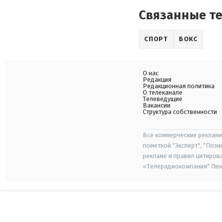
Связанные т
СПОРТ
БОКС
О нас
Редакция
Редакционная политика
О телеканале
Телеведущие
Вакансии
Структура собственности
Все коммерческие рекламн
пометкой "Эксперт", "Поз
рекламе и правил цитиров
«Телерадиокомпания" Люкс