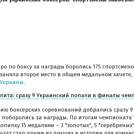
о по боксу за награды боролись 175 спортсменов
заняла второе место в общем медальном зачете,
Украины.
элита: сразу 9 Украинский попали в финалы че
ию боксерских соревнований добрались сразу 9
я поборолись за награды. По итогам чемпионата
пилку 15 медалями – 3 "золотых", 5 "серебряных
льтат стал одним из лучших в истории для кома