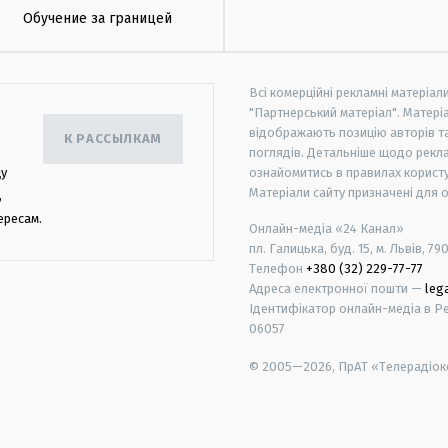
Обучение за границей
Всі комерційні рекламні матеріал
"Партнерський матеріал". Матеріа
відображають позицію авторів та 
К РАССЫЛКАМ
поглядів. Детальніше щодо рекл
цу
ознайомитись в правилах користу
Матеріали сайту призначені для 
,
ересам.
Онлайн-медіа «24 Канал»
пл. Галицька, буд. 15, м. Львів, 79
Телефон
+380 (32) 229-77-77
Адреса електронної пошти —
leg
Ідентифікатор онлайн-медіа в Реє
06057
© 2005—2026,
ПрАТ «Телерадіоко
android
apple