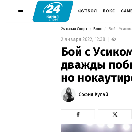
ФУТБОЛ
БОКС
GAM
24 канал Спорт
Бокс
2 января 2022,
12:38
Бой с Усико
дважды побы
но нокаути
София Кулай