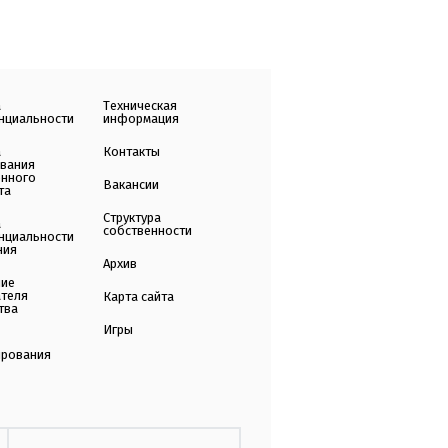
а
Техническая
нциальности
информация
а
Контакты
ования
енного
Вакансии
та
Структура
а
собственности
нциальности
ния
Архив
ние
ателя
Карта сайта
тва
Игры
ирования