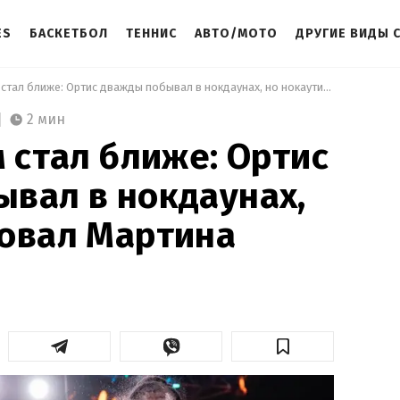
ES
БАСКЕТБОЛ
ТЕННИС
АВТО/МОТО
ДРУГИЕ ВИДЫ 
 Бой с Усиком стал ближе: Ортис дважды побывал в нокдаунах, но нокаутировал Мартина 
2 мин
м стал ближе: Ортис
вал в нокдаунах,
ровал Мартина