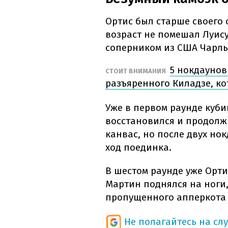
Ортис был старше своего 
возраст не помешал Луис
соперником из США Чарль
5 нокдаунов
СТОИТ ВНИМАНИЯ
разъяренного Киладзе, к
Уже в первом раунде куби
восстановился и продолжи
канвас, но после двух но
ход поединка.
В шестом раунде уже Орти
Мартин поднялся на ноги,
пропущенного апперкота 
Не полагайтесь на сл