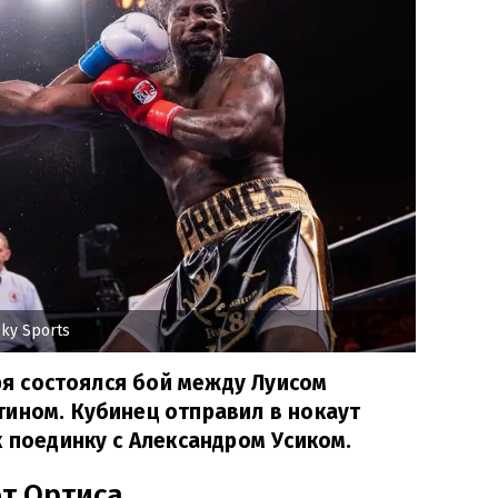
ky Sports
аря состоялся бой между Луисом
ином. Кубинец отправил в нокаут
к поединку с Александром Усиком.
т Ортиса