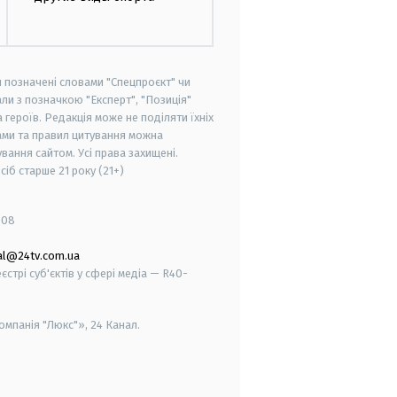
и позначені словами "Спецпроєкт" чи
ли з позначкою "Експерт", "Позиція"
героїв. Редакція може не поділяти їхніх
ами та правил цитування можна
вання сайтом. Усі права захищені.
осіб старше
21 року (21+)
008
al@24tv.com.ua
стрі суб'єктів у сфері медіа — R40-
мпанія "Люкс"», 24 Канал.
smart tv
samsung smart tv