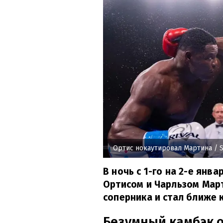
Ортис нокаутировал Мартина
/ S
В ночь с 1-го на 2-е янв
Ортисом и Чарльзом Март
соперника и стал ближе 
Безумный камбэк о