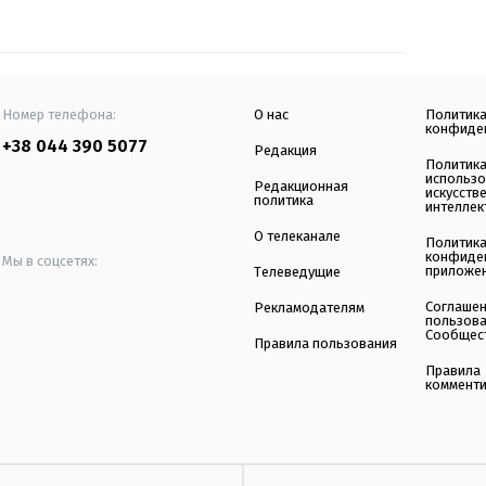
Номер телефона:
О нас
Политик
конфиде
+38 044 390 5077
Редакция
Политик
использ
Редакционная
искусств
политика
интеллек
О телеканале
Политик
конфиде
Мы в соцсетях:
приложе
Телеведущие
Соглаше
Рекламодателям
пользов
Сообщес
Правила пользования
Правила
коммент