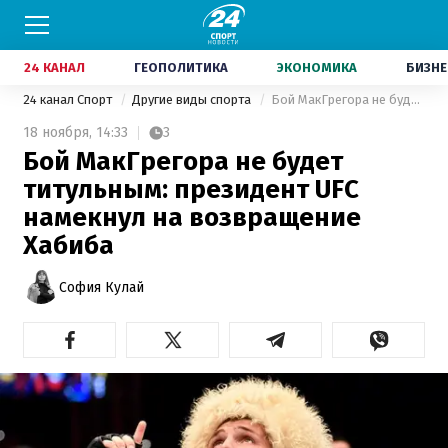
24 КАНАЛ
ГЕОПОЛИТИКА
ЭКОНОМИКА
БИЗНЕ
24 канал Спорт
Другие виды спорта
Бой МакГрегора не будет титульным: президент UFC намекнул на возвращение Хабиба
18 ноября,
14:33
3
Бой МакГрегора не будет
титульным: президент UFC
намекнул на возвращение
Хабиба
София Кулай