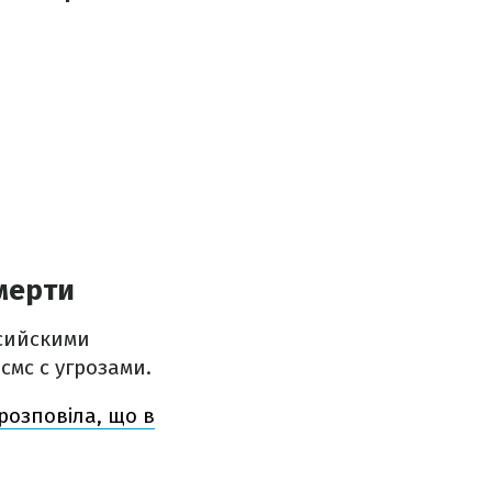
мерти
сийскими
смс с угрозами.
 розповіла, що в