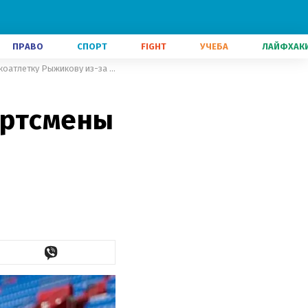
ПРАВО
СПОРТ
FIGHT
УЧЕБА
ЛАЙФХАК
Желали смерти: российские спортсмены "набросились" на легкоатлетку Рыжикову из-за войны
ортсмены