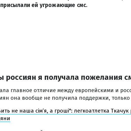
 присылали ей угрожающие смс.
ы россиян я получала пожелания с
ала главное отличие между европейскими и рос
иян она вообще не получила поддержки, только 
вить не наша сім’я, а гроші": легкоатлетка Ткачук
іяни