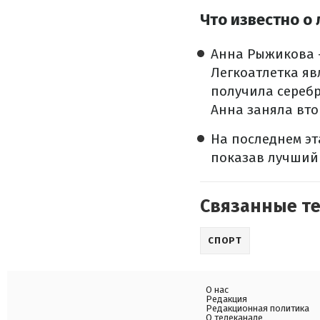
Что известно о
Анна Рыжикова –
Легкоатлетка яв
получила серебр
Анна заняла вто
На последнем э
показав лучший 
Связанные т
СПОРТ
О нас
Редакция
Редакционная политика
О телеканале