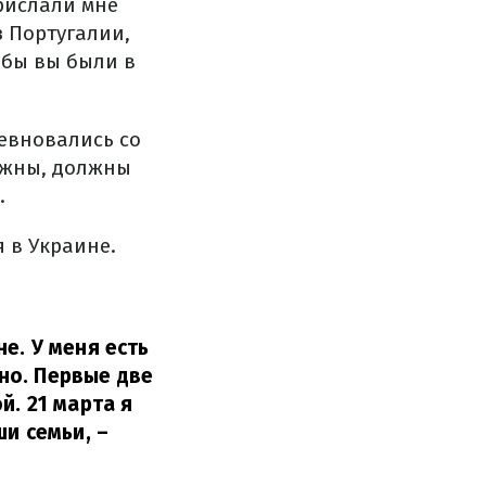
рислали мне
з Португалии,
обы вы были в
ревновались со
лжны, должны
.
 в Украине.
е. У меня есть
дно. Первые две
й. 21 марта я
ши семьи,
–