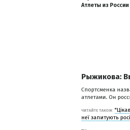
Атлеты из России
Рыжикова: В
Спортсменка назв
атлетами. Он росс
"Ціка
ЧИТАЙТЕ ТАКОЖ
неї запитують рос