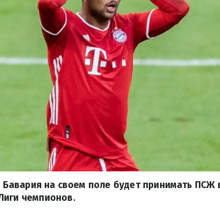
я, Бавария на своем поле будет принимать ПСЖ
Лиги чемпионов.