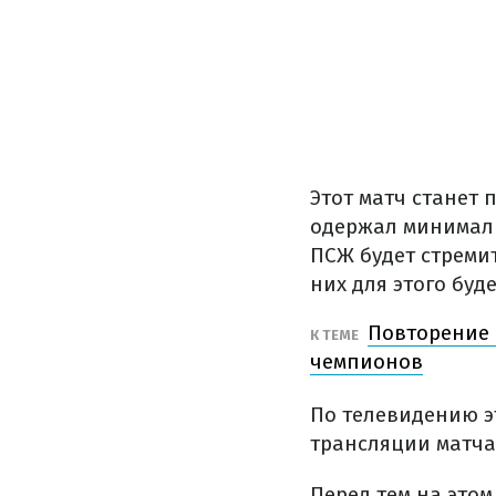
Этот матч станет
одержал минималь
ПСЖ будет стремит
них для этого буде
Повторение 
К ТЕМЕ
чемпионов
По телевидению эт
трансляции матча в
Перед тем на этом