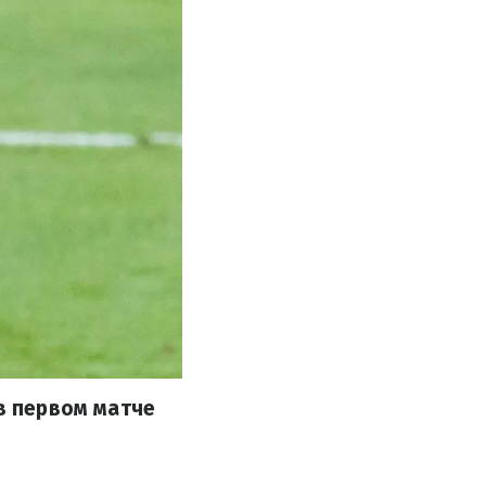
 в первом матче