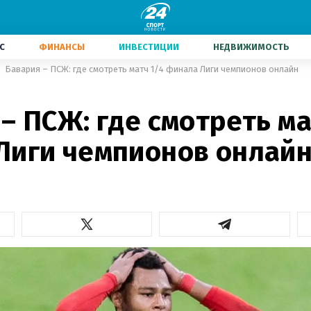
С
ФИНАНСЫ
ИНВЕСТИЦИИ
НЕДВИЖИМОСТЬ
Бавария – ПСЖ: где смотреть матч 1/4 финала Лиги чемпионов онлайн
– ПСЖ: где смотреть ма
Лиги чемпионов онлай