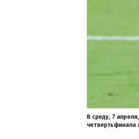
В среду, 7 апрел
четвертьфинала 