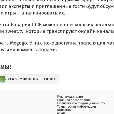
удии эксперты и приглашенные гости будут обсу
е игры – анализировать их.
матч Бавария ПСЖ можно на нескольких легальн
или sweet.tv, которые транслируют онлайн каналы
ать Megogo. У них тоже доступна трансляция ма
другими комментаторами.
емы:
ЛИГА ЧЕМПИОНОВ
СПОРТ
Рекламодателям
Правила пользования
Политика конфиденциальности
Техническая информация
Контакты
Архив