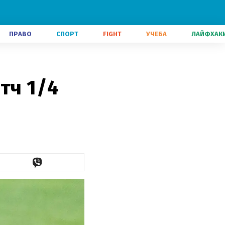
ПРАВО
СПОРТ
FIGHT
УЧЕБА
ЛАЙФХАК
тч 1/4
н