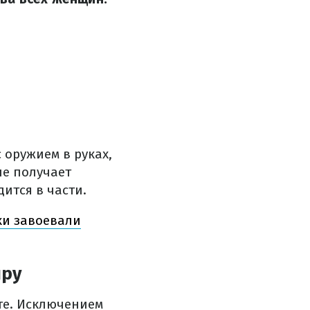
 оружием в руках,
не получает
ится в части.
ки завоевали
иру
те. Исключением