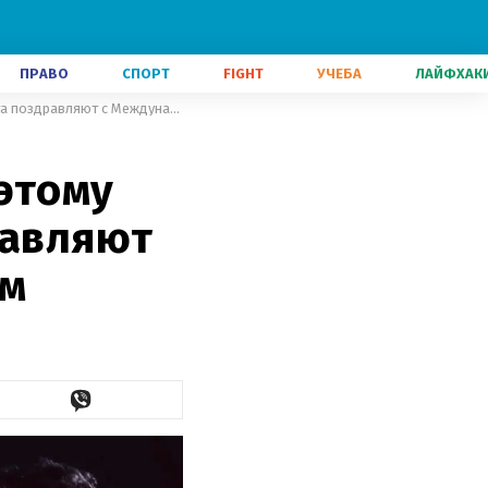
ПРАВО
СПОРТ
FIGHT
УЧЕБА
ЛАЙФХАК
"Любите себя и дарите любовь этому миру": как звезды спорта поздравляют с Международным женским днем
этому
равляют
ем