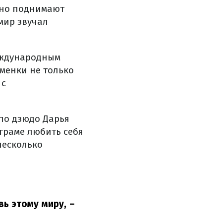
вно поднимают
мир звучал
еждународным
менки не только
 с
по дзюдо Дарья
граме любить себя
несколько
вь этому миру,
–