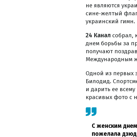
не являются укра
сине-желтый флаг
украинский гимн.
24 Канал
собрал, 
днем борьбы за п
получают поздрав
Международным ж
Одной из первых 
Билодид. Спортсм
и дарить ее всем
красивых фото с 
С женским днем
пожелала дзюд