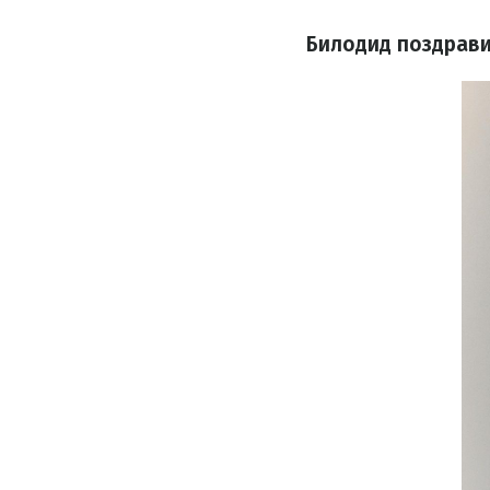
Билодид поздрави