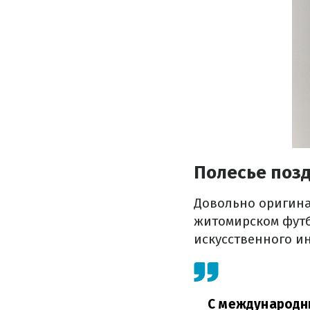
Полесье поз
Довольно оригина
житомирском футб
искусственного и
С международны