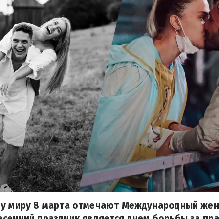
му миру 8 марта отмечают Международный женс
сенний праздник является днем борьбы за пра