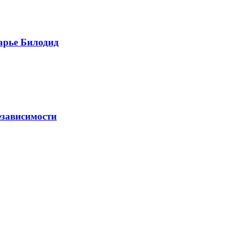
Дарье Билодид
езависимости