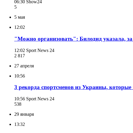
06:30
Show24
5
5 мая
12:02
"Можно организовать": Билодид указала, за 
12:02
Sport News 24
2 817
27 апреля
10:56
3 рекорда спортсменов из Украины, которые 
10:56
Sport News 24
538
29 января
13:32