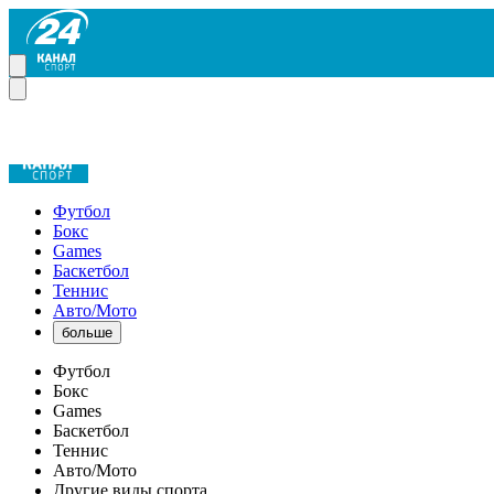
Футбол
Бокс
Games
Баскетбол
Теннис
Авто/Мото
больше
Футбол
Бокс
Games
Баскетбол
Теннис
Авто/Мото
Другие виды спорта