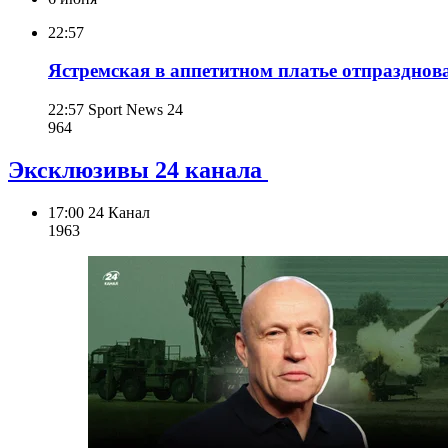
22:57
Ястремская в аппетитном платье отпразднов
22:57
Sport News 24
964
Эксклюзивы 24 канала
17:00
24 Канал
196
3