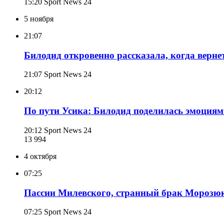
15:20
Sport News 24
5 ноября
21:07
Билодид откровенно рассказала, когда верн
21:07
Sport News 24
20:12
По пути Усика: Билодид поделилась эмоциями
20:12
Sport News 24
13 994
4 октября
07:25
Пассии Милевского, странный брак Морозюка
07:25
Sport News 24