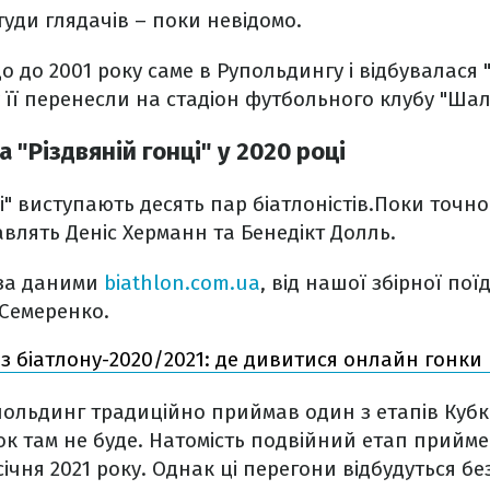
туди глядачів – поки невідомо.
 до 2001 року саме в Рупольдингу і відбувалася "
у її перенесли на стадіон футбольного клубу "Шал
а "Різдвяній гонці" у 2020 році
і" виступають десять пар біатлоністів.Поки точно
влять Деніс Херманн та Бенедікт Долль.
 за даними
biathlon.com.ua
, від нашої збірної по
 Семеренко.
 з біатлону-2020/2021: де дивитися онлайн гонки 
ольдинг традиційно приймав один з етапів Кубка
нок там не буде. Натомість подвійний етап прийм
січня 2021 року. Однак ці перегони відбудуться бе