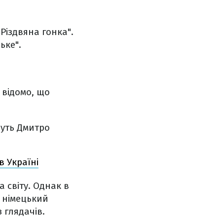
Різдвяна гонка".
ьке".
 відомо, що
їдуть Дмитро
в Україні
 світу. Однак в
е німецький
з глядачів.