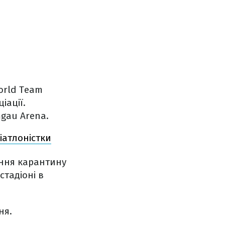
orld Team
іації.
gau Arena.
іатлоністки
ення карантину
стадіоні в
ня.