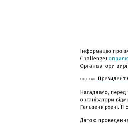
Інформацію про зм
Challenge)
оприл
Організатори вир
Президент 
ОЦЕ ТАК
Нагадаємо, перед
організатори відмо
Гельзенкірхені. Її
Датою проведення 