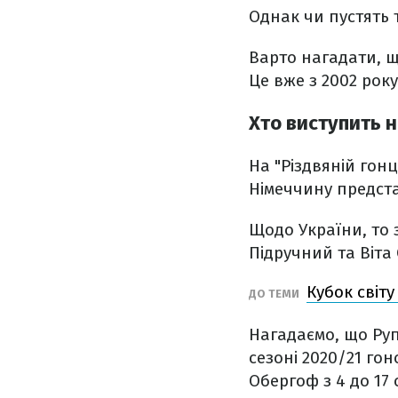
Однак чи пустять 
Варто нагадати, що
Це вже з 2002 рок
Хто виступить н
На "Різдвяній гонц
Німеччину предста
Щодо України, то
Підручний та Віта
Кубок світу
ДО ТЕМИ
Нагадаємо, що Руп
сезоні 2020/21 го
Обергоф з 4 до 17 