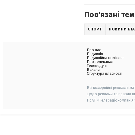
Пов'язані тем
СПОРТ
НОВИНИ БІ
Про нас
Редакція
Редакційна політика
Про телеканал
Телеведучі
Вакансії
Структура власності
Всі комерційні рекламні ма
щодо реклами та правил ц
ПрАТ «Телерадіокомпанія "