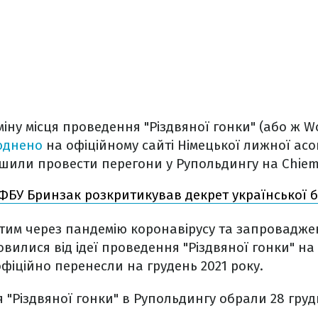
іну місця проведення "Різдвяної гонки" (або ж W
юднено
на офіційному сайті Німецької лижної асоц
ішили провести перегони у Рупольдингу на Chiem
ФБУ Бринзак розкритикував декрет української б
 тим через пандемію коронавірусу та запровадж
вилися від ідеї проведення "Різдвяної гонки" на 
 офіційно перенесли на грудень 2021 року.
"Різдвяної гонки" в Рупольдингу обрали 28 груд