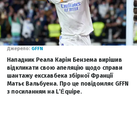
Джерело:
GFFN
Нападник Реала Карім Бензема вирішив
відкликати свою апеляцію щодо справи
шантажу ексхавбека збірної Франції
Матьє Вальбуена. Про це повідомляє GFFN
з посиланням на L’Équipe.