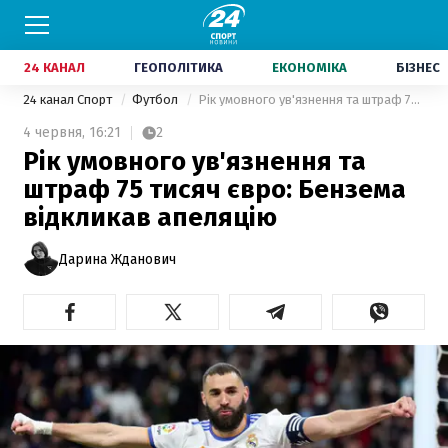
24 КАНАЛ
ГЕОПОЛІТИКА
ЕКОНОМІКА
БІЗНЕС
24 канал Спорт
Футбол
Рік умовного ув'язнення та штраф 75 тисяч євро: Бензема відкликав апеляцію
4 червня,
16:21
2
Рік умовного ув'язнення та
штраф 75 тисяч євро: Бензема
відкликав апеляцію
Дарина Жданович