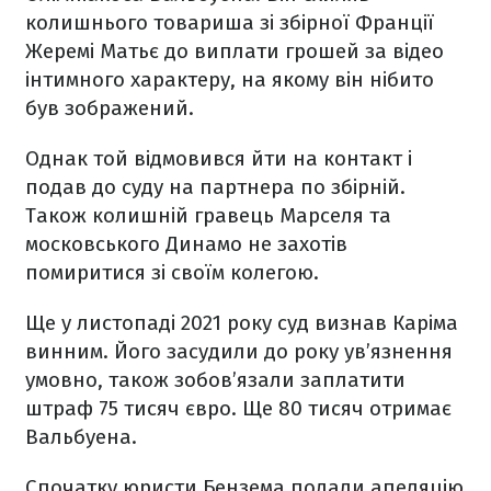
колишнього товариша зі збірної Франції
Жеремі Матьє до виплати грошей за відео
інтимного характеру, на якому він нібито
був зображений.
Однак той відмовився йти на контакт і
подав до суду на партнера по збірній.
Також колишній гравець Марселя та
московського Динамо не захотів
помиритися зі своїм колегою.
Ще у листопаді 2021 року суд визнав Каріма
винним. Його засудили до року ув’язнення
умовно, також зобов’язали заплатити
штраф 75 тисяч євро. Ще 80 тисяч отримає
Вальбуена.
Спочатку юристи Бензема подали апеляцію