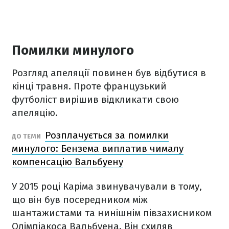
Помилки минулого
Розгляд апеляції повинен був відбутися в
кінці травня. Проте французький
футболіст вирішив відкликати свою
апеляцію.
Розплачується за помилки
ДО ТЕМИ
минулого: Бензема виплатив чималу
компенсацію Вальбуену
У 2015 році Каріма звинувачували в тому,
що він був посередником між
шантажистами та нинішнім півзахисником
Олімпіакоса Вальбуена. Він схиляв