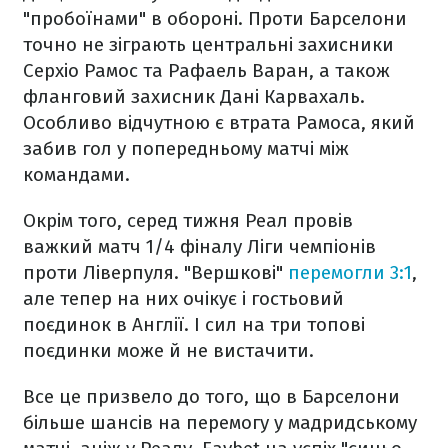
"пробоїнами" в обороні. Проти Барселони
точно не зіграють центральні захисники
Серхіо Рамос та Рафаель Варан, а також
фланговий захисник Дані Карвахаль.
Особливо відчутною є втрата Рамоса, який
забив гол у попередньому матчі між
командами.
Окрім того, серед тижня Реал провів
важкий матч 1/4 фіналу Ліги чемпіонів
проти Ліверпуля. "Вершкові"
перемогли 3:1
,
але тепер на них очікує і гостьовий
поєдинок в Англії. І сил на три топові
поєдинки може й не вистачити.
Все це призвело до того, що в Барселони
більше шансів на перемогу у мадридському