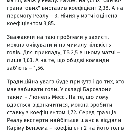
матчі, аніж у Реалу. Favbet на успіх "синьо-
гранатових" виставив коефіцієнт 2,38. А на
перемогу Реалу – 3. Нічия у матчі оцінена
коефіцієнтом 3,85.
Зважаючи на такі проблеми у захисті,
можна очікувати й на чималу кількість
голів. Для прикладу, ТБ 2,5 в цьому матчі –
лише 1,63. А на те, що обидві команди
заб'ють – 1,56.
Традиційна увага буде прикута і до тих, хто
має забивати голи. У складі Барселони
такий – Ліонель Мессі. На те, що йому
вдасться відзначитися, можна зробити
ставку з коефіцієнтом 1,72. Серед гравців
Реалу експерти найбільше шансів віддали
Каріму Бензема – коефіцієнт 2 на його гол в