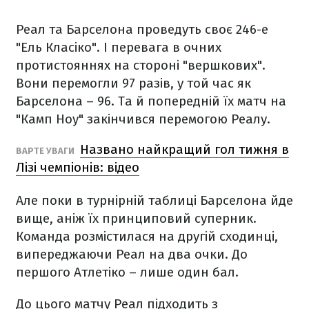
Реал та Барселона проведуть своє 246-е
"Ель Класіко". І перевага в очних
протистояннях на стороні "вершкових".
Вони перемогли 97 разів, у той час як
Барселона – 96. Та й попередній їх матч на
"Камп Ноу" закінчився перемогою Реалу.
Названо найкращий гол тижня в
ВАРТЕ УВАГИ
Лізі чемпіонів: відео
Але поки в турнірній таблиці Барселона йде
вище, аніж їх принциповий суперник.
Команда розмістилася на другій сходинці,
випереджаючи Реал на два очки. До
першого Атлетіко – лише один бал.
До цього матчу Реал підходить з