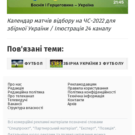
Календар матчів відбору на ЧС-2022 для
збірної України / Ілюстрація 24 каналу
Пов'язані теми:
ФУТБОЛ
ЗБІРНА УКРАЇНИ З ФУТБОЛУ
С
Про нас
Рекламодавцям
Редакція
Правила користування
Редакційна політика
Політика конфіденційності
Про телеканал
Технічна інформація
Телеведучі
Контакти
Вакансії
Архів
Структура власності
Всі комерційні рекламні матеріали позначені словами
"Спецпроєкт", "Партнерський матеріал", "Експерт", "Позиція".
Детальніше щодо реклами та правил цитування можна