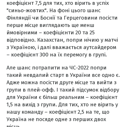
коефіцієнт 7,5 для тих, хто вірить в успіх
"синьо-жовтих". На фоні цього шанс
Фінляндії чи Боснії та Герцеговини посісти
перше місце виглядають ще менш
ймовірними – коефіцієнти 20 та 25
відповідно. Казахстан, попри нічию у матчі
з Україною, і далі вважається аутсайдером
– коефіцієнт 300 на їх перемогу в групі.
Але шанс потрапити на ЧС-2022 попри
такий невдалий старт в України все одно є.
Адже можна посісти друге місце та вийти з
групи в плей-офф. І такий підсумок відбору
для України є більш реальним – коефіцієнт
1,5 на вихід з групи. Для тих, хто не вірить у
нашу команду – коефіцієнт 2,5 на те, що
Україна не посяде одне з перших двох
місць.