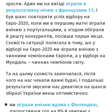
зросли. Адже ми на виїзді
зіграли в
результативну нічию з французами 1:1
. І
був шанс повторити успіх відбору на
Євро-2020, коли ми в першому матчі зіграли
внічию з португальцями, а згодом обіграли
й решту конкурентів, посівши перше місце.
Схожість ситуації полягала в тому, шо у
відборі на Євро-2020 ми зіграли внічию з
чинними чемпіонами Європи, а у відборі на
Мундіаль – чинних чемпіонів світу.
Та на цьому схожість закінчилася, після
чого на нас чекали важкі будні. І подальші
результати змусили нас дивитися на шанси
збірної України менш оптимістично:
ми
зіграли внічию вдома з Фінляндією
,
пропустивши гол на 89-й хвилині з