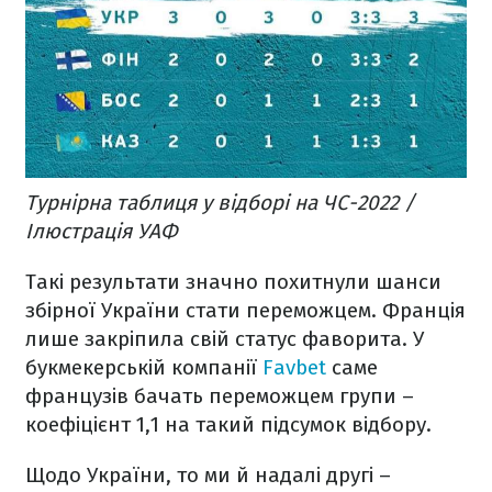
Турнірна таблиця у відборі на ЧС-2022 /
Ілюстрація УАФ
Такі результати значно похитнули шанси
збірної України стати переможцем. Франція
лише закріпила свій статус фаворита. У
букмекерській компанії
Favbet
саме
французів бачать переможцем групи –
коефіцієнт 1,1 на такий підсумок відбору.
Щодо України, то ми й надалі другі –