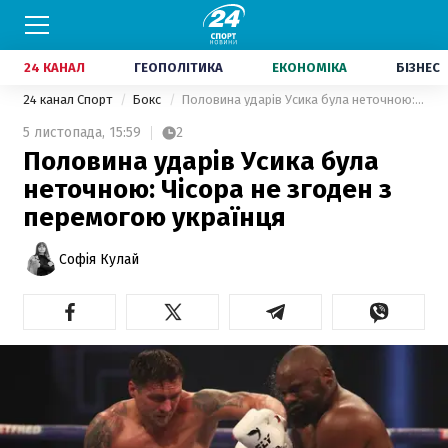
24 КАНАЛ
ГЕОПОЛІТИКА
ЕКОНОМІКА
БІЗНЕС
24 канал Спорт
Бокс
Половина ударів Усика була неточною: Чісора не згоден з перемогою українця
5 листопада,
15:59
2
Половина ударів Усика була
неточною: Чісора не згоден з
перемогою українця
Софія Кулай