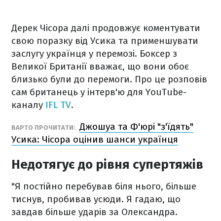
Дерек Чісора далі продовжує коментувати
свою поразку від Усика та применшувати
заслугу українця у перемозі. Боксер з
Великої Британії вважає, що вони обоє
близько були до перемоги. Про це розповів
сам британець у інтерв'ю для YouTube-
каналу
IFL TV
.
Джошуа та Ф'юрі "з'їдять"
ВАРТО ПРОЧИТАТИ:
Усика: Чісора оцінив шанси українця
Недотягує до рівня супертяжів
"Я постійно перебував біля нього, більше
тиснув, пробивав усюди. Я гадаю, що
завдав більше ударів за Олександра.