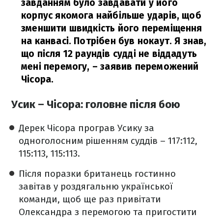
завданням було завдавати у його
корпус якомога найбільше ударів, щоб
зменшити швидкість його переміщення
на канвасі. Потрібен був нокаут. Я знав,
що після 12 раундів судді не віддадуть
мені перемогу,
– заявив переможений
Чісора.
Усик – Чісора: головне після бою
Дерек Чісора програв Усику за
одноголосним рішенням суддів –
117:112,
115:113, 115:113.
Після поразки британець гостинно
завітав у роздягальню української
команди, щоб ще раз привітати
Олександра з перемогою та пригостити