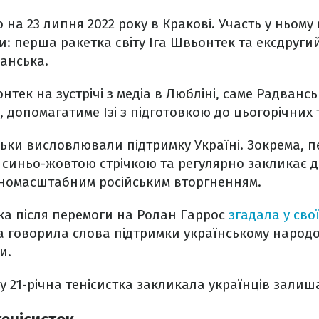
а 23 липня 2022 року в Кракові. Участь у ньому в
ки: перша ракетка світу Іга Швьонтек та ексдруг
анська.
тек на зустрічі з медіа в Любліні, саме Радванс
і, допомагатиме Ізі з підготовкою до цьогорічних 
ьки висловлювали підтримку Україні. Зокрема, п
із синьо-жовтою стрічкою та регулярно закликає 
овномасштабним російським вторгненням.
ка після перемоги на Ролан Гаррос
згадала у сво
а говорила слова підтримки українському народові
и.
у 21-річна тенісистка закликала українців зали