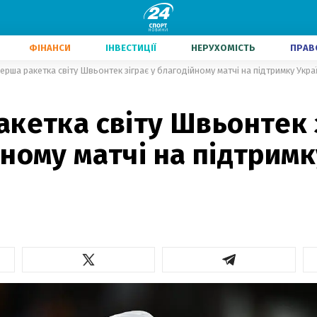
ФІНАНСИ
ІНВЕСТИЦІЇ
НЕРУХОМІСТЬ
ПРАВ
ерша ракетка світу Швьонтек зіграє у благодійному матчі на підтримку Укра
кетка світу Швьонтек з
ному матчі на підтримк