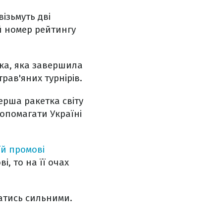
ізьмуть дві
ий номер рейтингу
ька, яка завершила
трав'яних турнірів.
ерша ракетка світу
допомагати Україні
їй промові
, то на її очах
шатись сильними.