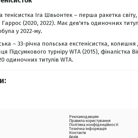
тенісисток
а тенісистка Іга Швьонтек – перша ракетка світу
Гаррос (2020, 2022). Має дев'ять одиночних титул
обула у 2022-му.
ька – 33-річна польська екстенісистка, колишня 
ця Підсумкового турніру WTA (2015), фіналістка В
20 одиночних титулів WTA.
и:
Рекламодавцям
Правила користування
Політика конфіденційності
Технічна інформація
Контакти
Архів