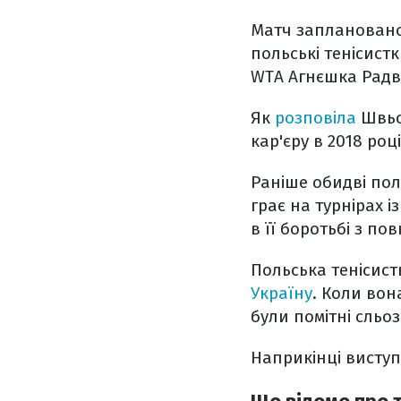
Матч заплановано н
польські тенісист
WTA Агнєшка Радв
Як
розповіла
Швьон
кар'єру в 2018 роц
Раніше обидві пол
грає на турнірах 
в її боротьбі з п
Польська тенісист
Україну
. Коли вон
були помітні сльоз
Наприкінці виступ