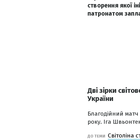
створення якої ін
патронатом запла
Дві зірки світо
України
Благодійний матч з
року. Іга Швьонте
Світоліна 
ДО ТЕМИ