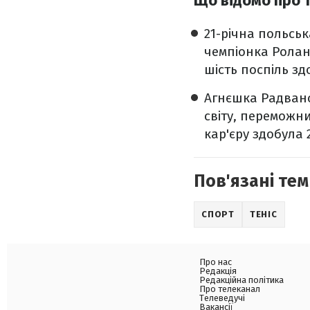
Що відомо про 
21-річна польськ
чемпіонка Ролан 
шість поспіль зд
Агнєшка Радванс
світу, переможни
кар'єру здобула 
Пов'язані тем
СПОРТ
ТЕНІС
Про нас
Редакція
Редакційна політика
Про телеканал
Телеведучі
Вакансії