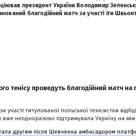
іціював президент України Володимир Зеленський
нований благодійний матч за участі Іги Швьонт
вого тенісу проведуть благодійний матч на
а участі титулованої польської тенісистки відбуд
к вже неодноразово підтримувала Україну на між
стала другим після Шевченка амбасадором платф