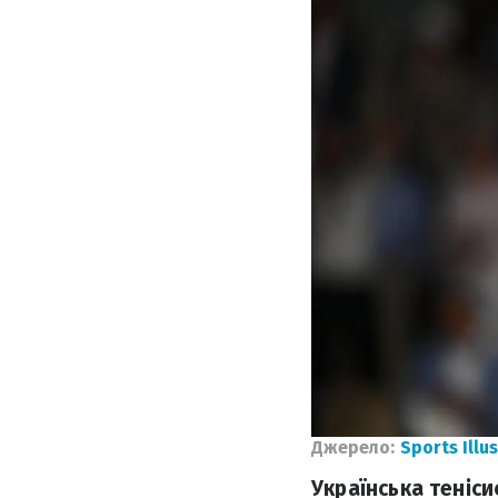
Джерело:
Sports Illu
Українська теніс