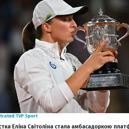
strated TVP Sport
истка Еліна Світоліна стала амбасадоркою плат