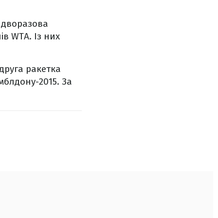
, дворазова
ів WTA. Із них
друга ракетка
імблдону-2015. За