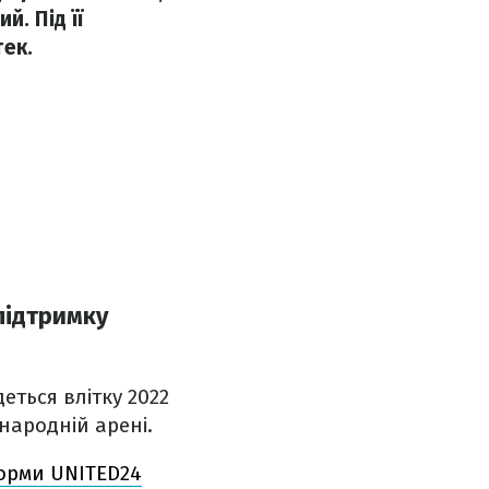
. Під її
ек.
 підтримку
еться влітку 2022
народній арені.
орми UNITED24