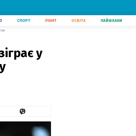
О
СПОРТ
FIGHT
ОСВІТА
ЛАЙФХАКИ
їни
іграє у
у