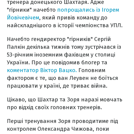
тренера донецького Шахтаря. Адже
"гірники" начебто
попрощались із Ігорем
Йовічевічем
, який привів команду до
найскладнішого в історії чемпіонства УПЛ.
Начебто гендиректор "гірників" Сергій
Палкін декілька тижнів тому зустрічався із
53-річним іноземним фахівцем у столиці
України. Про це повідомив блогер та
коментатор Віктор Вацко.
Головним
фактором є те, що ван Леувен не боїться
працювати у країні, де триває війна.
Цікаво, що Шахтар та Зоря наразі мовчать
про відхід своїх головних тренерів.
Перші тренування Зоря проводитиме під
контролем Олександра Чижова, поки