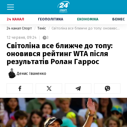
24 КАНАЛ
ГЕОПОЛІТИКА
ЕКОНОМІКА
БІЗНЕС
24 канал Спорт
Теніс
Світоліна все ближче до топу: оновився рейтинг WTA після результатів Ролан Гаррос
12 червня,
09:24
3
Світоліна все ближче до топу:
оновився рейтинг WTA після
результатів Ролан Гаррос
Денис Іваненко