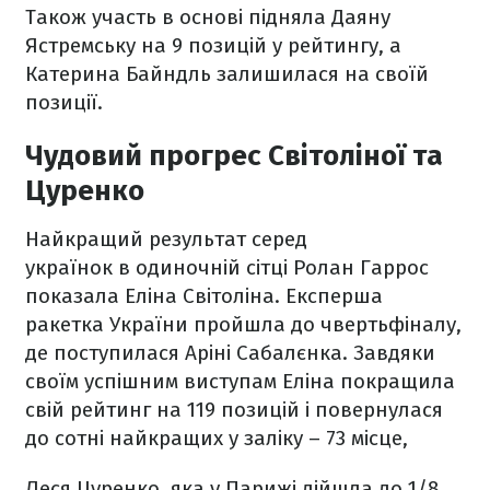
Також участь в основі підняла Даяну
Ястремську на 9 позицій у рейтингу, а
Катерина Байндль залишилася на своїй
позиції.
Чудовий прогрес Світоліної та
Цуренко
Найкращий результат серед
українок в одиночній сітці Ролан Гаррос
показала Еліна Світоліна. Експерша
ракетка України пройшла до чвертьфіналу,
де поступилася Аріні Сабалєнка. Завдяки
своїм успішним виступам Еліна покращила
свій рейтинг на 119 позицій і повернулася
до сотні найкращих у заліку – 73 місце,
Леся Цуренко, яка у Парижі дійшла до 1/8