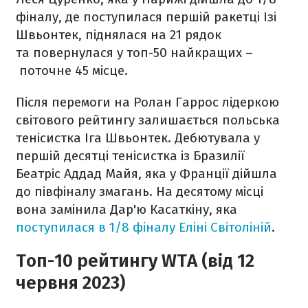
фіналу, де поступилася першій ракетці Ізі
Швьонтек, піднялася на 21 рядок
та повернулася у топ-50 найкращих –
поточне 45 місце.
Після перемоги на Ролан Гаррос лідеркою
світового рейтингу залишається польська
тенісистка Іга Швьонтек. Дебютувала у
першій десятці тенісистка із Бразилії
Беатріс Аддад Майя, яка у Франції дійшла
до півфіналу змагань. На десятому місці
вона замінила Дар'ю Касаткіну, яка
поступилася в 1/8 фіналу Еліні Світоліній
.
Топ-10 рейтингу WTA (від 12
червня 2023)