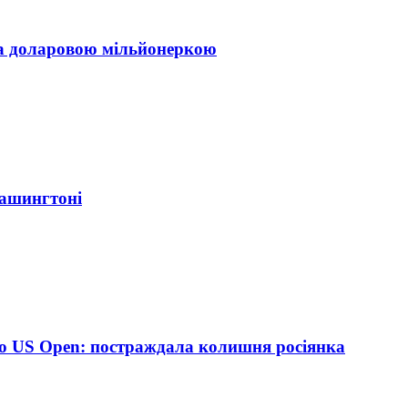
ла доларовою мільйонеркою
Вашингтоні
до US Open: постраждала колишня росіянка