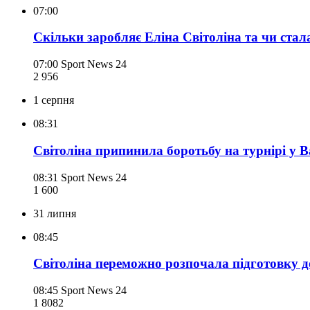
07:00
Скільки заробляє Еліна Світоліна та чи ста
07:00
Sport News 24
2 956
1 серпня
08:31
Світоліна припинила боротьбу на турнірі у 
08:31
Sport News 24
1 600
31 липня
08:45
Світоліна переможно розпочала підготовку 
08:45
Sport News 24
1 808
2