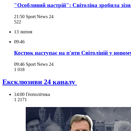
"Особливий настрій": Світоліна зробила зізн
21:50
Sport News 24
522
13 липня
09:46
Костюк наступає на п'яти Світоліній у ново
09:46
Sport News 24
1 018
Ексклюзиви 24 каналу
14:00
Геополітика
1 217
1