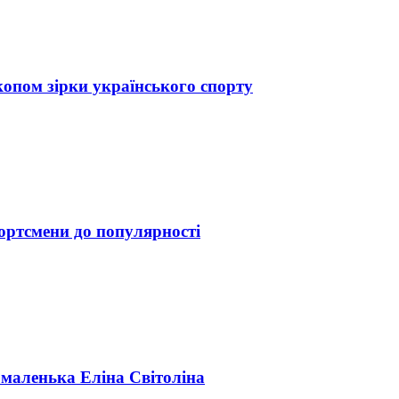
скопом зірки українського спорту
портсмени до популярності
 маленька Еліна Світоліна