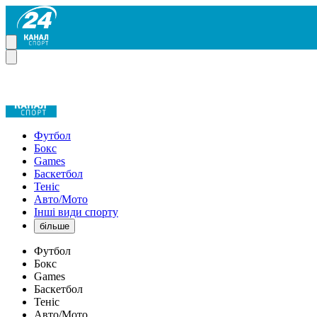
Футбол
Бокс
Games
Баскетбол
Теніс
Авто/Мото
Інші види спорту
більше
Футбол
Бокс
Games
Баскетбол
Теніс
Авто/Мото