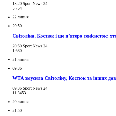
18:20
Sport News 24
5 754
22 липня
20:50
Світоліна, Костюк і ще п’ятеро тенісисток: х
20:50
Sport News 24
1 680
21 липня
09:36
WTA змусила Світоліну, Костюк та інших дов
09:36
Sport News 24
11 345
3
20 липня
21:50