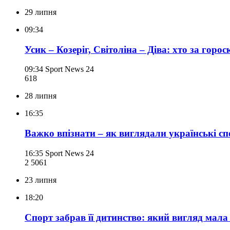
29 липня
09:34
Усик – Козеріг, Світоліна – Діва: хто за горо
09:34
Sport News 24
618
28 липня
16:35
Важко впізнати – як виглядали українські с
16:35
Sport News 24
2 506
1
23 липня
18:20
Спорт забрав її дитинство: який вигляд мала