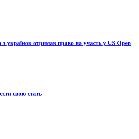
то з українок отримав право на участь у US Open
ести свою стать