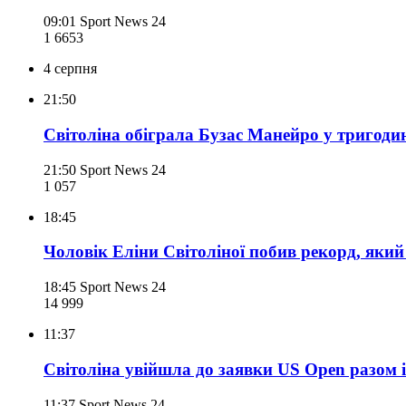
09:01
Sport News 24
1 665
3
4 серпня
21:50
Світоліна обіграла Бузас Манейро у тригодин
21:50
Sport News 24
1 057
18:45
Чоловік Еліни Світоліної побив рекорд, який
18:45
Sport News 24
14 999
11:37
Світоліна увійшла до заявки US Open разом і
11:37
Sport News 24