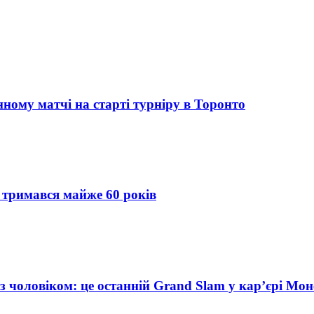
ному матчі на старті турніру в Торонто
 тримався майже 60 років
з чоловіком: це останній Grand Slam у кар’єрі Мон