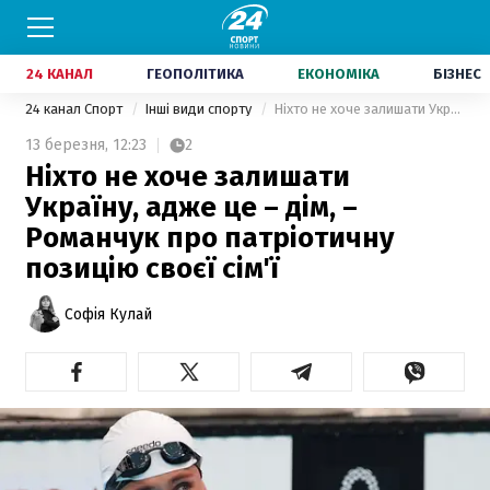
24 КАНАЛ
ГЕОПОЛІТИКА
ЕКОНОМІКА
БІЗНЕС
24 канал Спорт
Інші види спорту
Ніхто не хоче залишати Україну, адже це – дім, – Романчук про патріотичну позицію своєї сім'ї
13 березня,
12:23
2
Ніхто не хоче залишати
Україну, адже це – дім, –
Романчук про патріотичну
позицію своєї сім'ї
Софія Кулай