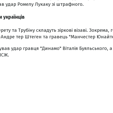
в удар Ромелу Лукаку зі штрафного.
и українців
ту та Трубіну складуть зіркові візаві. Зокрема, 
Андре тер Штеген та гравець "Манчестер Юнайтед
вав удар гравця "Динамо" Віталія Буяльського, а 
ПСЖ.