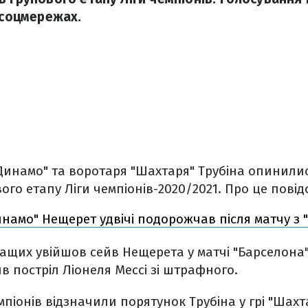
 соцмережах.
Динамо" та воротаря "Шахтаря" Трубіна опинилися
го етапу Ліги чемпіонів-2020/2021. Про це пові
намо" Нещерет удвічі подорожчав після матчу з
ащих увійшов сейв Нещерета у матчі "Барселона"
в постріл Ліонеля Мессі зі штрафного.
мпіонів відзначили порятунок Трубіна у грі "Шахта