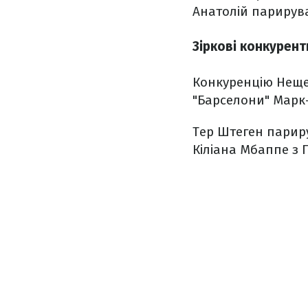
Анатолій парирува
Зіркові конкурент
Конкуренцію Нещере
"Барселони" Марк-
Тер Штеген париру
Кіліана Мбаппе з 