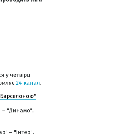
 у четвірці
домляє
24 канал
.
 "Барселоною"
 – "Динамо".
р" – "Інтер".