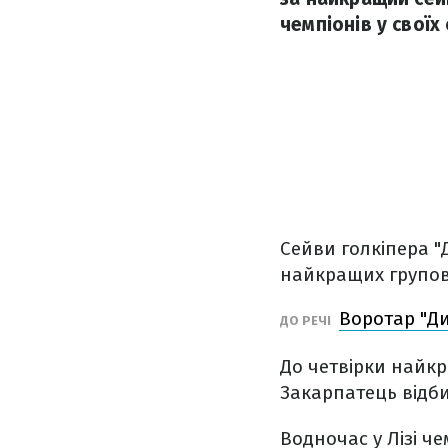
чемпіонів у своїх
Сейви голкіпера "
найкращих групово
Воротар "Ди
ДО РЕЧІ
До четвірки найкр
Закарпатець відби
Водночас у Лізі че