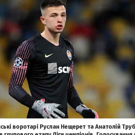
нські воротарі Руслан Нещерет та Анатолій Тру
в групового етапу Ліги чемпіонів. Голосування