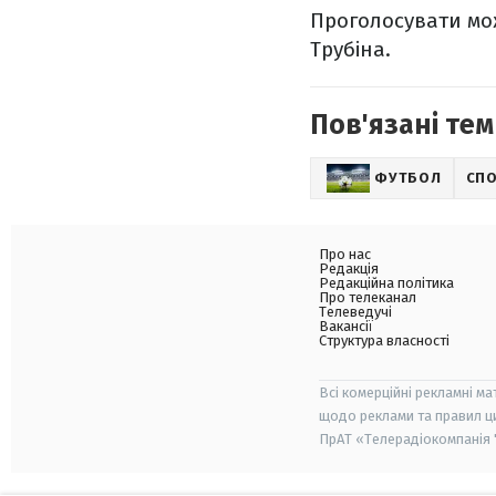
Проголосувати мож
Трубіна.
Пов'язані тем
ФУТБОЛ
СП
Про нас
Редакція
Редакційна політика
Про телеканал
Телеведучі
Вакансії
Структура власності
Всі комерційні рекламні ма
щодо реклами та правил ц
ПрАТ «Телерадіокомпанія "