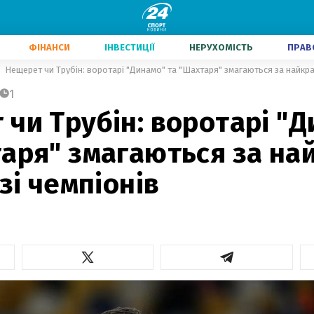
ФІНАНСИ
ІНВЕСТИЦІЇ
НЕРУХОМІСТЬ
ПРАВ
Нещерет чи Трубін: воротарі "Динамо" та "Шахтаря" змагаються за найкращ
1
чи Трубін: воротарі "
таря" змагаються за н
ізі чемпіонів