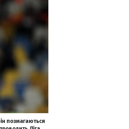
бін позмагаються
 проводить Ліга