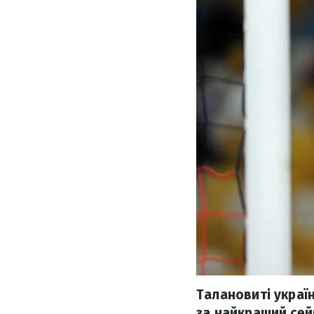
Талановиті украї
за найкращий сей