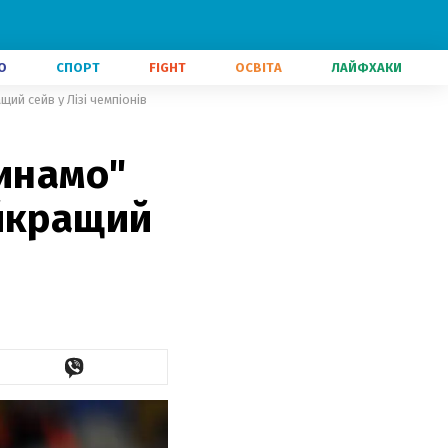
О
СПОРТ
FIGHT
ОСВІТА
ЛАЙФХАКИ
ий сейв у Лізі чемпіонів
Динамо"
айкращий