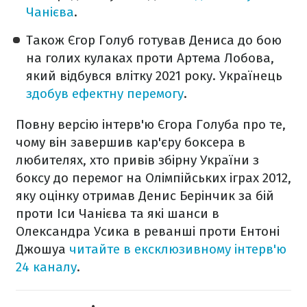
Чанієва
.
Також Єгор Голуб готував Дениса до бою
на голих кулаках проти Артема Лобова,
який відбувся влітку 2021 року. Українець
здобув ефектну перемогу
.
Повну версію інтерв'ю Єгора Голуба про те,
чому він завершив кар'єру боксера в
любителях, хто привів збірну України з
боксу до перемог на Олімпійських іграх 2012,
яку оцінку отримав Денис Берінчик за бій
проти Іси Чанієва та які шанси в
Олександра Усика в реванші проти Ентоні
Джошуа
читайте в ексклюзивному інтерв'ю
24 каналу
.