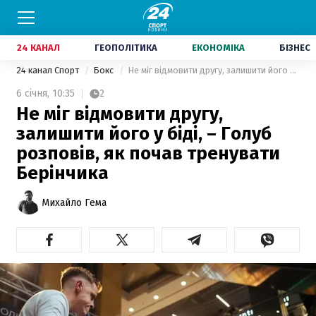
24 КАНАЛ
ГЕОПОЛІТИКА
ЕКОНОМІКА
БІЗНЕС
24 канал Спорт
Бокс
Не міг відмовити другу, залишити його у біді, – Голуб розповів, як почав тренувати Берінчика
6 січня,
10:35
2
Не міг відмовити другу,
залишити його у біді, – Голуб
розповів, як почав тренувати
Берінчика
Михайло Гема