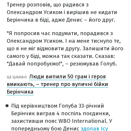
Тренер розповів, що радився з
Олександром Усиком і вирішив не кидати
Берінчика в біді, адже Денис – його друг.
"Я попросив час подумати, порадився з
Олександром Усиком. І на мене тиснуло те,
що я не міг відмовити другу. Залишити його
самого у біді, можна так сказати. Сказав:
"Давай попробуємо!", – резюмував Голуб.
Люди випили 50 грам і героя
ЦЕ ЦІКАВО
вмикають, – тренер про вуличні бійки
Берінчика
Під керівництвом Голуба 33-річний
Берінчик виграв 4 поспіль поєдинки,
захистивши пояс WBO International. У
попередньому бою Денис
здолав Ісу