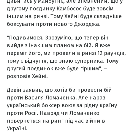
дивитись у майбутнє, але впевнений, що у
другому поєдинку Камбосос буде зовсім
іншим на ринзі. Тому Хейні буде складніше
боксувати проти нового Джорджа.
"Подивимося. Зрозуміло, що тепер він
вийде з інакшим планом на бій. Я вже
переміг його, ми провели в ринзі 12 раундів,
тому є відчуття, що знаю суперника. Тому
другий поєдинок вже буде гіршим", –
розповів Хейні.
Девін заявив, що хотів би провести бій
проти Василя Ломаченка. Але наразі
український боксер воює за рідну країну
проти Росії. Навряд чи Ломаченко
повернеться на ринг під час війни в
Україні.