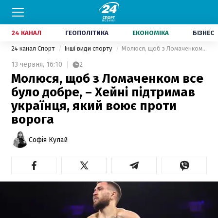
24 КАНАЛ
ГЕОПОЛІТИКА
ЕКОНОМІКА
БІЗНЕС
24 канал Спорт
Інші види спорту
Молюся, щоб з Ломаченком все було добре, – Хейні підтримав українця, який воює проти ворога
13 червня,
16:10
2
Молюся, щоб з Ломаченком все
було добре, – Хейні підтримав
українця, який воює проти
ворога
Софія Кулай