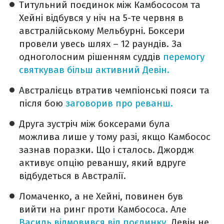
Титульний поєдинок між Камбососом та
Хейні відбувся у ніч на 5-те червня в
австралійському Мельбурні. Боксери
провели увесь шлях – 12 раундів. За
одноголосним рішенням суддів
перемогу
святкував більш активний Девін.
Австралієць втратив чемпіонські пояси та
після бою
заговорив про реванш.
Друга зустріч між боксерами була
можлива лише у тому разі, якщо Камбосос
зазнав поразки. Що і сталось. Джордж
активує опцію реваншу, який вдруге
відбудеться в Австралії.
Ломаченко, а не Хейні, повинен був
вийти на ринг проти Камбососа. Але
Василь відмовився від поєдинку.
Девін не