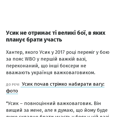
Усик не отримає ті великі бої, в яких
планує брати участь
Хантер, якого Усик у 2017 році переміг у бою
за пояс WBO у першій важкій вазі,
переконаний, що інші боксери не
вважають українця важковаговиком.
Усик почав стрімко набирати вагу:
ДО РЕЧІ
фото
"Усик – повноцінний важковаговик. Він
вищий за мене, але я думаю, що йому буде
дуже складно брати участь у боях у цій вазі.