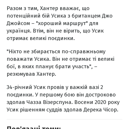
Разом з тим, Хантер вважає, що
потенційний бій Усика з британцем Джо
Джойсом – "хороший маршрут" для
українця. Втім, він не вірить, що Усик
отримає великі поєдинки.
"Ніхто не збирається по-справжньому
поважати Усика. Він не отримає ті великі
бої, в яких планує брати участь", –
резюмував Хантер.
34-річний Усик провів у важкій вазі 2
поєдинки. У першому бою він достроково
здолав Чазза Візерспуна. Восени 2020 року
Усик рішенням суддів здолав Дерека Чісор.