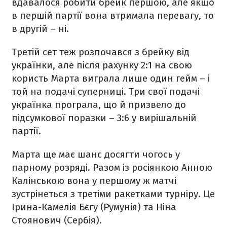
вдавалося робити брейк першою, але якщо
в першій партії вона втримала перевагу, то
в другій – ні.
Третій сет теж розпочався з брейку від
українки, але після рахунку 2:1 на свою
користь Марта виграла лише один гейм – і
той на подачі суперниці. Три свої подачі
українка програла, що й призвело до
підсумкової поразки – 3:6 у вирішальній
партії.
Марта ще має шанс досягти чогось у
парному розряді. Разом із росіянкою Анною
Калінською вона у першому ж матчі
зустрінеться з третіми ракетками турніру. Це
Ірина-Камелія Бєгу (Румунія) та Ніна
Стоянович (Сербія).