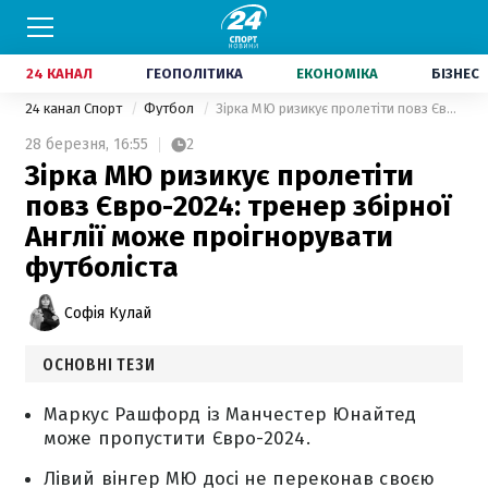
24 КАНАЛ
ГЕОПОЛІТИКА
ЕКОНОМІКА
БІЗНЕС
24 канал Спорт
Футбол
Зірка МЮ ризикує пролетіти повз Євро-2024: тренер збірної Англії може проігнорувати футболіста
28 березня,
16:55
2
Зірка МЮ ризикує пролетіти
повз Євро-2024: тренер збірної
Англії може проігнорувати
футболіста
Софія Кулай
ОСНОВНІ ТЕЗИ
Маркус Рашфорд із Манчестер Юнайтед
може пропустити Євро-2024.
Лівий вінгер МЮ досі не переконав своєю