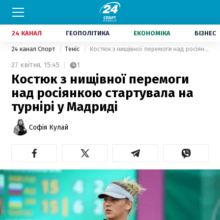
24 КАНАЛ
ГЕОПОЛІТИКА
ЕКОНОМІКА
БІЗНЕС
24 канал Спорт
Теніс
Костюк з нищівної перемоги над росіянкою стартувала на турнірі у Мадриді
27 квітня,
15:45
1
Костюк з нищівної перемоги
над росіянкою стартувала на
турнірі у Мадриді
Софія Кулай