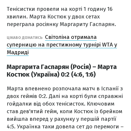
Тенісистки провели на корті 1 годину 16
хвилин. Марта Костюк у двох сетах
переграла росіянку Маргариту Гаспарян.
Світоліна отримала
ЦІКАВО ДІЗНАТИСЬ
суперницю на престижному турнірі WTA у
Мадриді
Маргарита Гаспарян (Росія) – Марта
Костюк (Україна) 0:2 (4:6, 1:6)
Марта впевнено розпочала матч в Іспанії з
двох геймів 0:2. Далі на корті були справжні
гойдалки від обох тенісисток. Ключовим
став дев'ятий гейм, коли Костюк із брейком
вийшла вперед у рахунку у першій партії
4:5. Українка таки довела сет до перемоги –