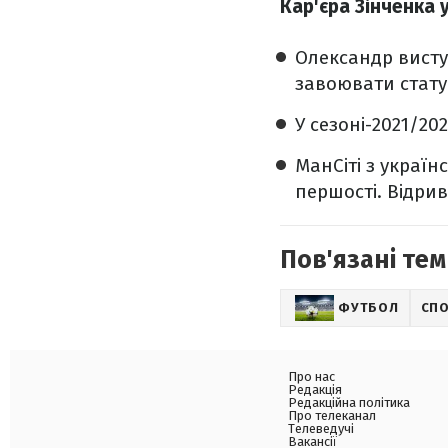
Кар'єра Зінченка 
Олександр виступ
завоювати стату
У сезоні-2021/20
МанСіті з украї
першості. Відрив
Пов'язані тем
ФУТБОЛ
СП
Про нас
Редакція
Редакційна політика
Про телеканал
Телеведучі
Вакансії