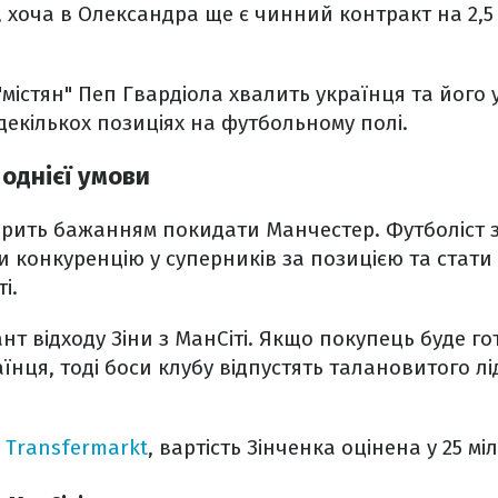
, хоча в Олександра ще є чинний контракт на 2,5
містян" Пеп Гвардіола хвалить українця та його 
 декількох позиціях на футбольному полі.
 однієї умови
орить бажанням покидати Манчестер. Футболіст з 
и конкуренцію у суперників за позицією та стати
і.
ант відходу Зіни з МанСіті. Якщо покупець буде г
їнця, тоді боси клубу відпустять талановитого лі
и
Transfermarkt
, вартість Зінченка оцінена у 25 мі