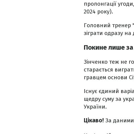
пролонгації угоди
2024 року).
Головний тренер "
зіграти одразу на
Покине лише за
Зінченко теж не г
старається виграт
гравцем основи Сіт
Існує єдиний варі
щедру суму за укра
України.
Цікаво!
За даним