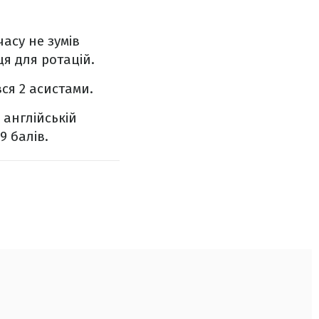
часу не зумів
я для ротацій.
вся 2 асистами.
 англійській
9 балів.