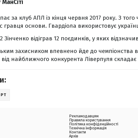
у МанСіті
ає за клуб АПЛ із кінця червня 2017 року. З того 
с гравця основи. Гвардіола використовує українц
22 Зінченко відіграв 12 поєдинків, у яких відзначи
нським захисником впевнено йде до чемпіонства в
 від найближчого конкурента Ліверпуля складає 
и:
ОРТ
Рекламодавцям
Правила користування
Політика конфіденційності
Технічна інформація
Контакти
Архів