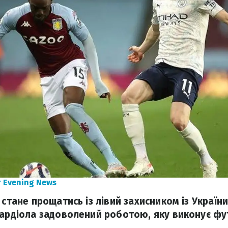
 Evening News
 стане прощатись із лівий захисником із Украї
вардіола задоволений роботою, яку виконує фу