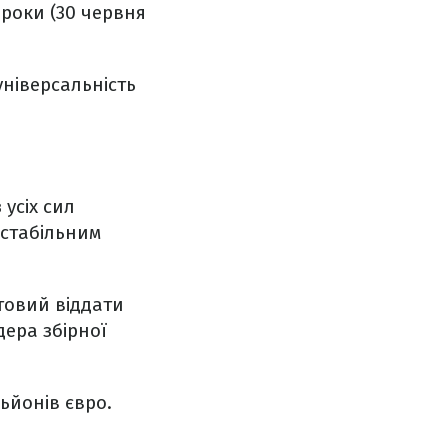
 роки (30 червня
універсальність
усіх сил
 стабільним
отовий віддати
дера збірної
льйонів євро.