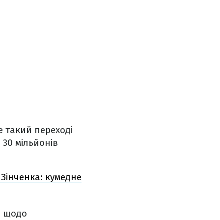
е такий переході
 30 мільйонів
 Зінченка: кумедне
ю щодо