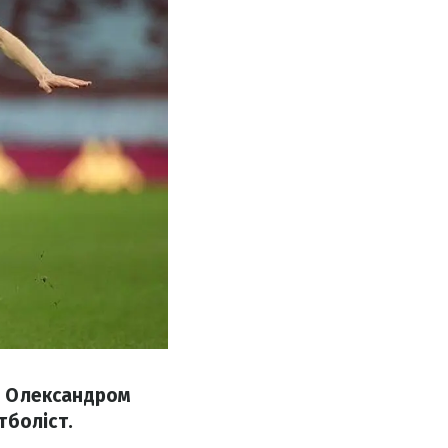
ни Олександром
тболіст.