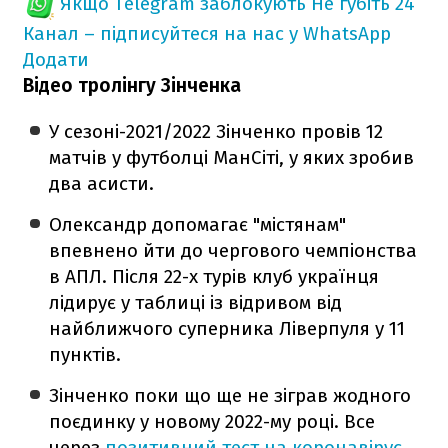
Якщо Telegram заблокують
Не губіть 24
Канал – підписуйтеся на нас у WhatsApp
Додати
Відео тролінгу Зінченка
У сезоні-2021/2022 Зінченко провів 12
матчів у футболці МанСіті, у яких зробив
два асисти.
Олександр допомагає "містянам"
впевнено йти до чергового чемпіонства
в АПЛ. Після 22-х турів клуб українця
лідирує у таблиці із відривом від
найближчого суперника Ліверпуля у 11
пунктів.
Зінченко поки що ще не зіграв жодного
поєдинку у новому 2022-му році. Все
через
позитивний тест на коронавірус.