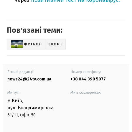
Повʼязані теми:
ФУТБОЛ
СПОРТ
E-mail редакції
Номер телефону:
news24@24tv.com.ua
+38 044 390 5077
Ми тут:
Ми в соцмережах:
м.Київ
,
вул. Володимирська
офіс
61/11,
50