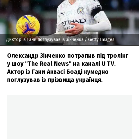
Диктор із Гани поглузував із Зінченка
/ Getty Images
Олександр Зінченко потрапив під тролінг
у шоу "The Real News" на каналі U TV.
Актор із Гани Аквасі Боаді кумедно
поглузував із прізвища українця.