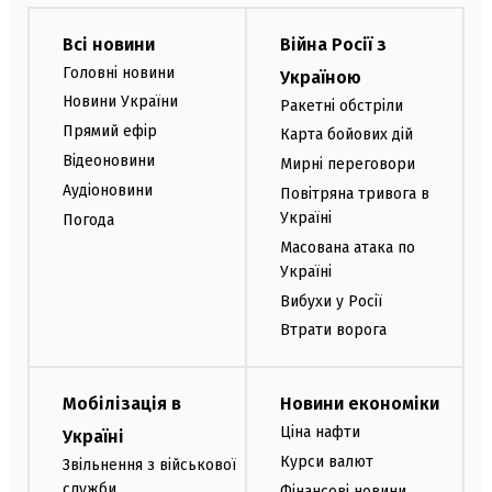
Всі новини
Війна Росії з
Головні новини
Україною
Новини України
Ракетні обстріли
Прямий ефір
Карта бойових дій
Відеоновини
Мирні переговори
Аудіоновини
Повітряна тривога в
Україні
Погода
Масована атака по
Україні
Вибухи у Росії
Втрати ворога
Мобілізація в
Новини економіки
Ціна нафти
Україні
Курси валют
Звільнення з військової
служби
Фінансові новини