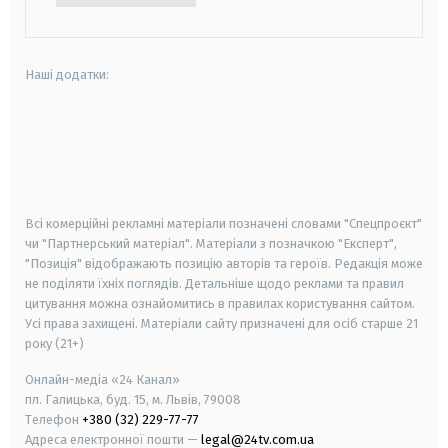
Наші додатки:
android
apple
smart tv
samsung smart tv
Всі комерційні рекламні матеріали позначені словами "Спецпроєкт"
чи "Партнерський матеріал". Матеріали з позначкою "Експерт",
"Позиція" відображають позицію авторів та героїв. Редакція може
не поділяти їхніх поглядів. Детальніше щодо реклами та правил
цитування можна ознайомитись в правилах користування сайтом.
Усі права захищені.
Матеріали сайту призначені для осіб старше
21
року (21+)
Онлайн-медіа «24 Канал»
пл. Галицька, буд. 15, м. Львів, 79008
Телефон
+380 (32) 229-77-77
Адреса електронної пошти —
legal@24tv.com.ua