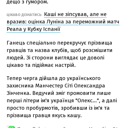
дещо з гумором.
Каші не зіпсував, але не
ЦІКАВО ДІЗНАТИСЬ
вразив: оцінка Луніна за переможний матч
Реала у Кубку Іспанії
Ганець спеціально перекручує прізвища
гравців та назва клубів, щоб розсмішити
людей. Зі сторони виглядає це доволі
цікаво та підіймає настрій.
Тепер черга дійшла до українського
захисника Манчестер Сіті Олександра
Зінченка. Ведучий зміг промовити лише
перші літери ім'я українця "Олекс...", а далі
просто пробурмотів, зробивши із ім'я та
прізвища гравця якусь кашу.