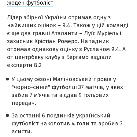
жоден футболіст
Лідер збірної України отримав одну з
найвищих оцінок – 9.4. Також у цій команді
є ще два гравці Аталанти – Луїс Муріель і
захисник Крістіан Ромеро. Нападник
отримав однакову оцінку з Русланом 9.4. А
от центрбеку клубу з Бергамо віддали
експерти 8.2
У цьому сезоні Маліновський провів у
"чорно-синій" футболці 37 матчів, у яких
забив 7 м'ячів та віддав 9 гольових
передач.
За останні 6 поєдинків український
футболіст наколотив 4 голи та зробив 3
асисти.