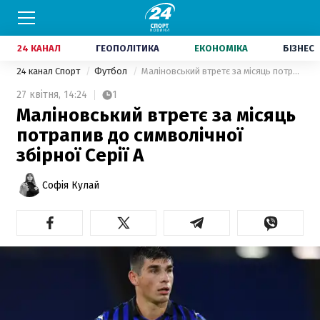
24 КАНАЛ
ГЕОПОЛІТИКА
ЕКОНОМІКА
БІЗНЕС
24 канал Спорт
Футбол
Маліновський втретє за місяць потрапив до символічної збірної Серії A
27 квітня,
14:24
1
Маліновський втретє за місяць
потрапив до символічної
збірної Серії A
Софія Кулай