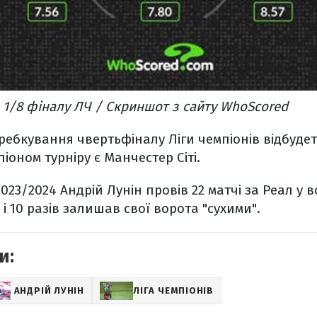
 1/8 фіналу ЛЧ / Скриншот з сайту WhoScored
ебкування чвертьфіналу Ліги чемпіонів відбудет
іоном турніру є Манчестер Сіті.
-2023/2024 Андрій Лунін провів 22 матчі за Реал у вс
 і 10 разів залишав свої ворота "сухими".
и:
АНДРІЙ ЛУНІН
ЛІГА ЧЕМПІОНІВ