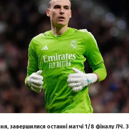
зня, завершилися останні матчі 1/8 фіналу ЛЧ. З