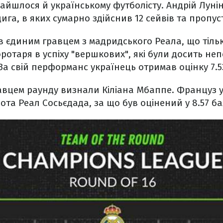
найшлося й українському футболісту. Андрій Луні
га, в яких сумарно здійснив 12 сейвів та пропуст
ав єдиним гравцем з мадридського Реала, що тіль
ротаря в успіху "вершкових", які були досить н
 За свій перформанс українець отримав оцінку 7.5
вцем раунду визнали Кіліана Мбаппе. Француз у
ота Реал Сосьєдада, за що був оцінений у 8.57 ба