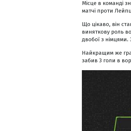
Місце в команді з
матчі проти Лейпци
Що цікаво, він ст
виняткову роль во
двобої з німцями.
Найкращим же гра
забив 3 голи в вор