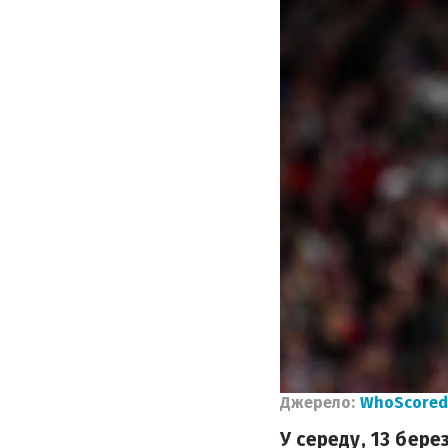
Джерело:
WhoScored
У середу, 13 бере