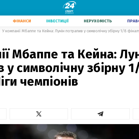
ФІНАНСИ
ІНВЕСТИЦІЇ
НЕРУХОМІСТЬ
ПРАВ
У компанії Мбаппе та Кейна: Лунін потрапив у символічну збірну 1/8 фіналу
1
ії Мбаппе та Кейна: Лу
 у символічну збірну 1
іги чемпіонів