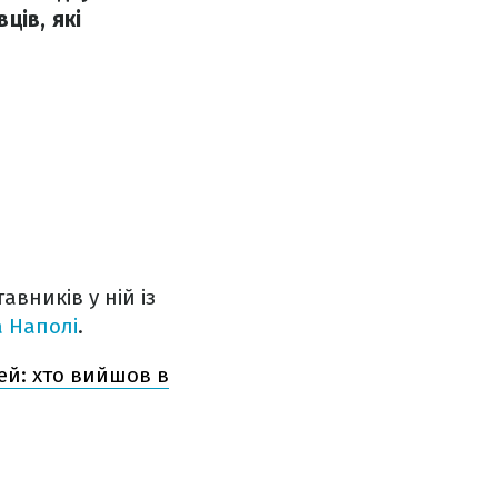
ців, які
авників у ній із
 Наполі
.
ей: хто вийшов в