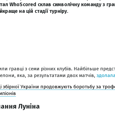
тал WhoScored склав символічну команду з грав
краще на цій стадії турніру.
ли гравці з семи різних клубів. Найбільше предст
елони, яка, за результатами двох матчів,
здолала
і збірної України продовжують боротьбу за троф
мпіонів
нання Луніна