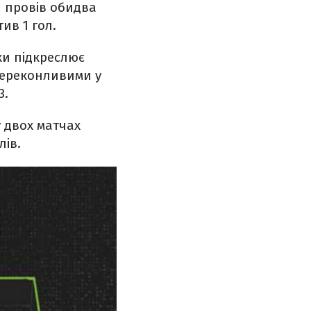
н провів обидва
ив 1 гол.
ки підкреслює
епереконливими у
3.
 двох матчах
лів.