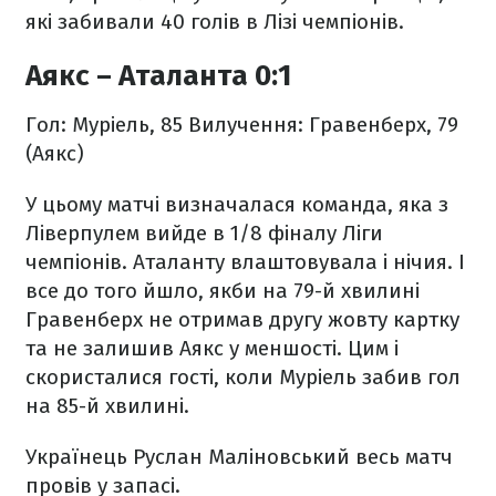
які забивали 40 голів в Лізі чемпіонів.
Аякс – Аталанта 0:1
Гол: Муріель, 85
Вилучення: Гравенберх, 79
(Аякс)
У цьому матчі визначалася команда, яка з
Ліверпулем вийде в 1/8 фіналу Ліги
чемпіонів. Аталанту влаштовувала і нічия. І
все до того йшло, якби на 79-й хвилині
Гравенберх не отримав другу жовту картку
та не залишив Аякс у меншості. Цим і
скористалися гості, коли Муріель забив гол
на 85-й хвилині.
Українець Руслан Маліновський весь матч
провів у запасі.