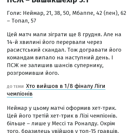
Голи: Неймар, 21, 38, 50, Мбаппе, 42 (пен), 62
– Топал, 57
Цей матч мали зіграти ще 8 грудня. Але на
14-й хвилині його перервали через
расистський скандал. Тож догравати його
командам випало на наступний день. І
ПСЖ не залишив шансів супернику,
розгромивши його.
Хто вийшов в 1/8 фіналу Ліги
ДО ТЕМИ
чемпіонів
Неймар у цьому матчі оформив хет-трик.
Цей його третій хет-трик в Лізі чемпіонів.
більше – лише у Мессі та Роналду. Окрім
того, бразилець увійшов у топ-15 гравців,