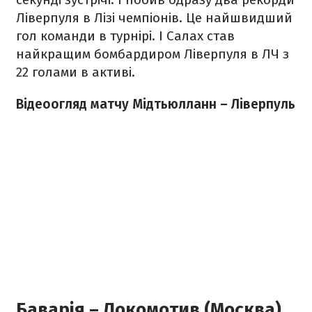
Ліверпуля в Лізі чемпіонів. Це найшвидший
гол команди в турнірі. І Салах став
найкращим бомбардиром Ліверпуля в ЛЧ з
22 голами в активі.
Відеоогляд матчу Мідтьюлланн – Ліверпуль
Баварія – Локомотив (Москва)