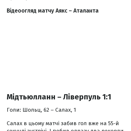
Відеоогляд матчу Аякс – Аталанта
Мідтьюлланн – Ліверпуль 1:1
Голи: Шольц, 62 – Салах, 1
Салах в цьому матчі забив гол вже на 55-й
секунді зустрічі. І побив одразу два рекорди