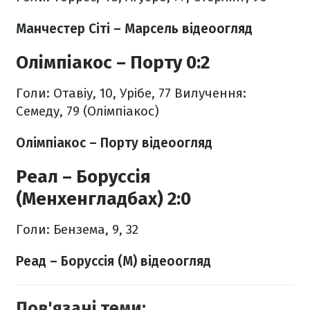
Манчестер Сіті – Марсель відеоогляд
Олімпіакос – Порту 0:2
Голи: Отавіу, 10, Урібе, 77
Вилучення:
Семеду, 79 (Олімпіакос)
Олімпіакос – Порту відеоогляд
Реал – Боруссія
(Менхенгладбах) 2:0
Голи: Бензема, 9, 32
Реад – Боруссія (М) відеоогляд
Пов'язані теми: