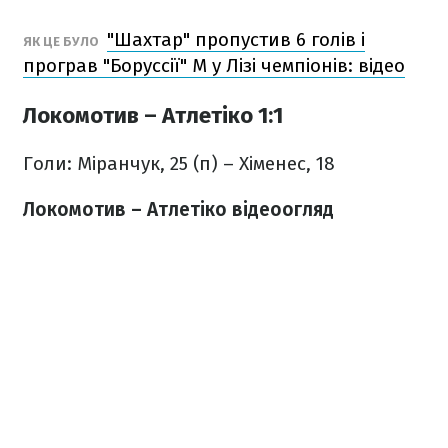
"Шахтар" пропустив 6 голів і
ЯК ЦЕ БУЛО
програв "Боруссії" М у Лізі чемпіонів: відео
Локомотив – Атлетіко 1:1
Голи: Міранчук, 25 (п) – Хіменес, 18
Локомотив – Атлетіко відеоогляд