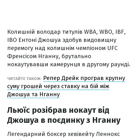
Колишній володар титулів WBA, WBO, IBF,
IBO Ентоні Джошуа здобув видовищну
перемогу над колишнім чемпіоном UFC
Френсісом Нганну, брутально
нокаутувавши камерунця в другому раунді.
Репер Дрейк програв крупну
ЧИТАЙТЕ ТАКОЖ
суму грошей через ставку на бій між
Джошуа та Нганну
Льюїс розібрав нокаут від
Джошуа в поєдинку з Нганну
Легендарний боксер хевівейту Леннокс