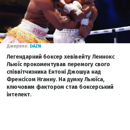
Джерело:
DAZN
Легендарний боксер хевівейту Леннокс
Льюїс прокоментував перемогу свого
співвітчизника Ентоні Джошуа над
Френсісом Нганну. На думку Льюїса,
ключовим фактором став боксерський
інтелект.