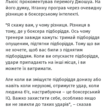
Льюїс прокоментував перемогу Джошуа. На
його думку, Нганну програв через очевидну
різницю в боксерському інтелекті.
"Я скажу вам, у чому різниця. Різниця в
тому, де у боксера підборіддя. Ось чому
тренери завжди кажуть: тримай підборіддя
опущеним, підтягни підборіддя. Тому що ви
не хочете, щоб вас били з піднятим
підборіддям. Коли ви опускаєте підборіддя,
удари припадають на інші місця, і ви
можете їх витримати.
Але коли ви зміщуєте підборіддя донизу або
навіть коли нерухомі, отримуєте удар, коли
людина б'є, настрибуючи – це боксерський
IQ. Важко захистити себе, особливо якщо
ви не звикли до таких ударів", – сказав