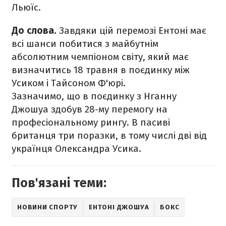
Льюїс.
До слова.
Завдяки цій перемозі Ентоні має
всі шанси побитися з майбутнім
абсолютним чемпіоном світу, який має
визначитись 18 травня в поєдинку між
Усиком і Тайсоном Ф'юрі.
Зазначимо, що в поєдинку з Нганну
Джошуа здобув 28-му перемогу на
професіональному рингу. В пасиві
британця три поразки, в тому числі дві від
українця Олександра Усика.
Пов'язані теми:
НОВИНИ СПОРТУ
ЕНТОНІ ДЖОШУА
БОКС