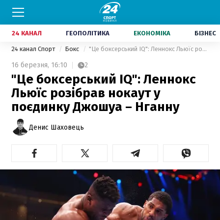
24 КАНАЛ
ГЕОПОЛІТИКА
ЕКОНОМІКА
БІЗНЕС
24 канал Спорт
Бокс
"Це боксерський IQ": Леннокс Льюїс розібрав нокаут у поєдинку Джошуа – Нганну
16 березня,
16:10
2
"Це боксерський IQ": Леннокс
Льюїс розібрав нокаут у
поєдинку Джошуа – Нганну
Денис Шаховець