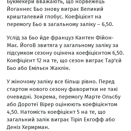
Букмекери вважають, що норвежець
Йоганнес Бьо знову виграє Великий
кришталевий глобус. Коефіцієнт на
перемогу Бьо в загальному заліку – 6,50.
Услід за Бьо йде француз Кантен Фійон-
Має. ЙогоВ звитяга у загальному заліку за
підсумком сезону оцінена коефіцієнтом 6,50.
Коефіцієнт 12 на те, що сезон виграє Тар'єй
Бьо або Емільєн Жаклін.
У жіночому заліку все більш рівно. Перед
стартом нового сезону фаворитки не такі
очевидні. Зокрема, перемогу Марте Ольсбу
або Доротеї Вірер оцінюють коефіцієнтом
4,50. Натомість коефіцієнт 5 на те, що
загальний залік виграє Тіріл Екгофф або
Деніз Хермрман.